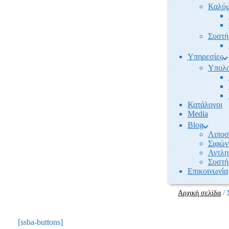
Καλύμ
Συστή
Υπηρεσίες
Υπολο
Κατάλογοι
Media
Βlog
Λιποσ
Σιφών
Αντλη
Συστή
Επικοινωνία
Αρχική σελίδα
/
[ssba-buttons]