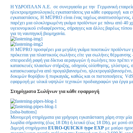
Η ΥΔΡΟΠΛΑΝ Α.Ε. σε συνεργασία με την Γερμανική εταιρεία
ηλεκτρομηχανολογικές εγκαταστάσεις για κάθε εφαρμογή και εγ
εγκαταστάσεις. Η MÜPRO είναι ένας ταχέως αναπτυσσόμενος, δ
παρέχει μια ολοκληρωμένη γκάμα προϊόντων με πάνω από 40 χρό
υγειονομικού ενδιαφέροντος, σήραγγες και άλλες βαρέως τύπο
για τη ναυπηγική βιομηχανία.
Η MÜPRO προσφέρει μια μεγάλη γκάμα ποιοτικών προϊόντων γι
πρόκειται για πλαστικούς σωλήνες είτε για σωλήνες θέρμανσης
σπειροειδή ραφή για δίκτυα αεραγωγών ή σωλήνες που πρέπει ν
κατασκευές πλαισίων στήριξης, οδηγούς ολίσθησης, γλύστρες,
κατασκευασμένα από προγαλβανισμένο, ηλεκτρογαλβανισμένο, 
δοκιμών θορύβου ή πυρκαγιάς, καθώς και οι πιστοποιήσεις VdS,
εφαρμογή με υλικά υψηλών τεχνικών προδιαγραφών για έργα με
Στηρίγματα Σωλήνων για κάθε εφαρμογή
[ssba-buttons]
Μονομερή στηρίγματα για γρήγορη εγκατάσταση χάρη στην μ
λωρίδα σήμανσης (έως 18 Db) ή λευκό (έως 18 Db), με μονό 
Διμερή στηρίγματα
EURO-
QUICK®
type
EXP
με μαύρο ηχοα