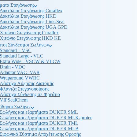
ματα Στεγάνωσης
Δακτύλιοι Στεγάνωσης Curaflex
Δακτύλιοι Στεγάνωσης HKD
Δακτύλιοι Στεγάνωσης Link-Seal
Δακτύλιοι Στεγάνωσης UGA GPD
Χιτώνιο Στεγάνωσης Curaflex
Χιτώνιο Στεγάνωσης HKD KE
κτοι Σύνδεσμοι Σωλήνων
Standard – VSC
Standard Large - VLC
Extra Wide - VSCW & VLCW
Drain - VDC
Adaptor VAC- VAR
Wraparound VWRC
Λάστιχα Αύξησης Διατομής
Φλάντζα Στεγανοποίησης
Λάστιχα Σύνδεσης σε Φρεάτιο
VIPSealChem
ίδηροι Σωλήνες
Σωλήνες και εξαρτήματα DUKER SML
Σωλήνες και εξαρτήματα DUKER MLK-protec
Σωλήνες και εξαρτήματα DUKER TML
Σωλήνες και εξαρτήματα DUKER MLB
Σιφωνικό Σύστημα Αποχέτευσης Οροφής