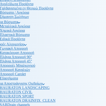
Ανοξείδωτα Προϊόντα
Γαλβανισμένα εν Θερμώ Προϊόντα
Βύσματα / Αγκύρια
Σήμανση Σωλήνων
ια Βύσματα
Μεταλλικά Αγκύρια
Χημικά Αγκύρια
Πλαστικά Βύσματα
Ειδικά Προϊόντα
οές Αλουμινίου
Γωνιακή Απορροή
Κατακόρυφη Απορροή
Πλάγια Απορροή 90°
Πλάγια Απορροή 45°
Απορροές Μπαλκονιού
Απορροή Καναλιών
Απορροή Carolet
Εξαρτήματα
ια Αποστράγγισης Ομβρίων
HAURATON LANDSCAPING
HAURATON CIVIL
HAURATON SPORT
HAURATON DRAINFIX_CLEAN
SABDrain channels