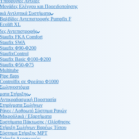
Υποβρύχιες Αντλίες
Μονάδες Ελέγχου και Προειδοποίησης
ικά Αντλητικά Συστήματα
Βαλβίδες Αντεπιστροφής Pumpfix F
Ecolift XL
δες Αντεπιστροφής
Staufix FKA Comfort
Staufix SWA
Staufix Φ90-Φ200
StaufixControl
Staufix Basic Φ100-Φ200
Staufix Φ50-Φ75
Multitube
Pipe flaps
Controlfix σε Φρεάτιο Φ1000
Σωληνοστόμια
ματα Στήριξης
Αντικραδασμική Προστασία
Στηρίγματα Σωλήνων
Ράγες / Αρθρωτό Σύστημα Ραγών
Μικροϋλικά / Εξαρτήματα
Συστήματα Πάκτωσης / Ολίσθησης
Στήριξη Σωλήνων Βαρέως Τύπου
Σύστημα Στήριξης MPT
Στήριξη Αεραγωγών