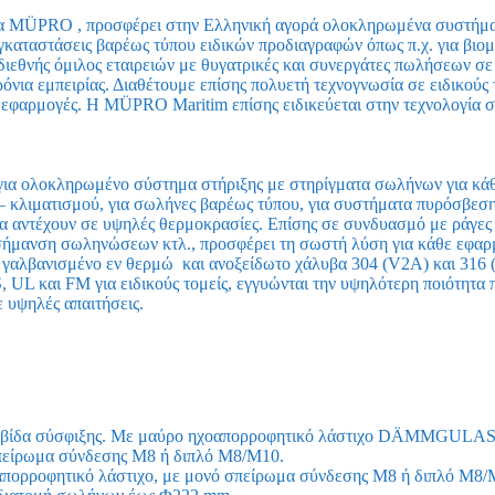
 MÜPRO , προσφέρει στην Ελληνική αγορά ολοκληρωμένα συστήματ
καταστάσεις βαρέως τύπου ειδικών προδιαγραφών όπως π.χ. για βιομ
ιεθνής όμιλος εταιρειών με θυγατρικές και συνεργάτες πωλήσεων σε
νια εμπειρίας. Διαθέτουμε επίσης πολυετή τεχνογνωσία σε ειδικούς
υ εφαρμογές. Η MÜPRO Maritim επίσης ειδικεύεται στην τεχνολογία 
α ολοκληρωμένο σύστημα στήριξης με στηρίγματα σωλήνων για κάθ
 – κλιματισμού, για σωλήνες βαρέως τύπου, για συστήματα πυρόσβεσ
α αντέχουν σε υψηλές θερμοκρασίες. Επίσης σε συνδυασμό με ράγες 
 σήμανση σωληνώσεων κτλ., προσφέρει τη σωστή λύση για κάθε εφαρμ
γαλβανισμένο εν θερμώ και ανοξείδωτο χάλυβα 304 (V2A) και 316 (
 UL και FM για ειδικούς τομείς, εγγυώνται την υψηλότερη ποιότητα 
 υψηλές απαιτήσεις.
ία βίδα σύσφιξης. Με μαύρο ηχοαπορροφητικό λάστιχο DÄMMGULA
σπείρωμα σύνδεσης Μ8 ή διπλό Μ8/Μ10.
πορροφητικό λάστιχο, με μονό σπείρωμα σύνδεσης Μ8 ή διπλό Μ8/Μ