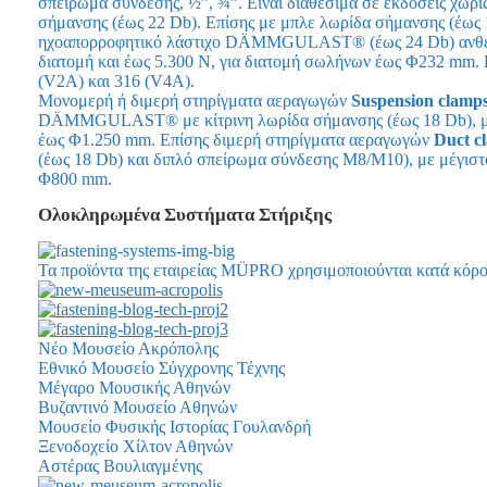
σπείρωμα σύνδεσης, ½”, ¾”. Είναι διαθέσιμα σε εκδόσεις χ
σήμανσης (έως 22 Db). Επίσης με μπλε λωρίδα σήμανσης (έως 
ηχοαπορροφητικό λάστιχο DÄMMGULAST® (έως 24 Db) ανθεκτι
διατομή και έως 5.300 N, για διατομή σωλήνων έως Φ232 mm.
(V2A) και 316 (V4A).
Μονομερή ή διμερή στηρίγματα αεραγωγών
Suspension clamp
DÄMMGULAST® με κίτρινη λωρίδα σήμανσης (έως 18 Db), με μ
έως Φ1.250 mm. Επίσης διμερή στηρίγματα αεραγωγών
Duct
c
(έως 18 Db) και διπλό σπείρωμα σύνδεσης Μ8/Μ10), με μέγιστ
Φ800 mm.
Ολοκληρωμένα Συστήματα Στήριξης
Τα προϊόντα της εταιρείας MÜPRO χρησιμοποιούνται κατά κόρο
Νέο Μουσείο Ακρόπολης
Εθνικό Μουσείο Σύγχρονης Τέχνης
Μέγαρο Μουσικής Αθηνών
Βυζαντινό Μουσείο Αθηνών
Μουσείο Φυσικής Ιστορίας Γουλανδρή
Ξενοδοχείο Χίλτον Αθηνών
Αστέρας Βουλιαγμένης