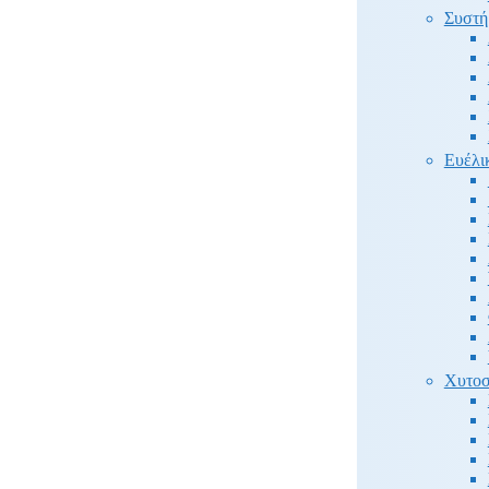
Συστή
Ευέλι
Χυτοσ