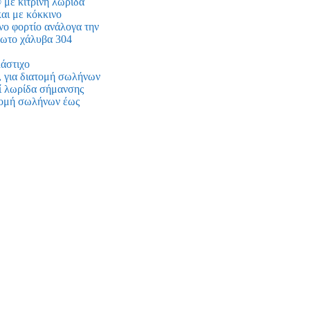
με κίτρινη λωρίδα
αι με κόκκινο
ο φορτίο ανάλογα την
δωτο χάλυβα 304
λάστιχο
 για διατομή σωλήνων
 λωρίδα σήμανσης
ατομή σωλήνων έως