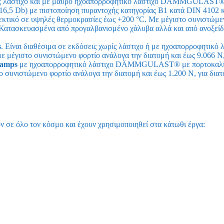
ωρίς λάστιχο και με μαύρο ηχοαπορροφητικό λάστιχο DÄMMGULAST® 
16,5 Db) με πιστοποίηση πυραντοχής κατηγορίας B1 κατά DIN 4102 κ
κό σε υψηλές θερμοκρασίες έως +200 °C. Με μέγιστο συνιστώμεν
 Κατασκευασμένα από προγαλβανισμένο χάλυβα αλλά και από ανοξεί
s
. Είναι διαθέσιμα σε εκδόσεις χωρίς λάστιχο ή με ηχοαπορροφητικό 
έγιστο συνιστώμενο φορτίο ανάλογα την διατομή και έως 9.066 N,
lamps
με ηχοαπορροφητικό λάστιχο DÄMMGULAST® με πορτοκαλί
ο συνιστώμενο φορτίο ανάλογα την διατομή και έως 1.200 N, για δι
ν σε όλο τον κόσμο και έχουν χρησιμοποιηθεί
στα κάτωθι έργα: