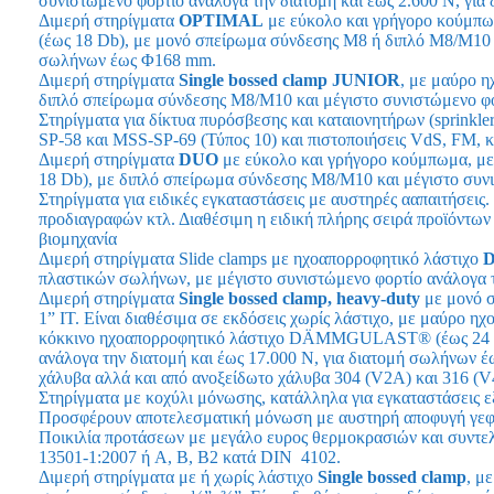
συνιστώμενο φορτίο ανάλογα την διατομή και έως 2.600 N, γι
Διμερή στηρίγματα
OPTIMAL
με εύκολο και γρήγορο κούμπ
(έως 18 Db), με μονό σπείρωμα σύνδεσης Μ8 ή διπλό Μ8/Μ10 κα
σωλήνων έως Φ168 mm.
Διμερή στηρίγματα
Single
bossed
clamp
JUNIOR
, με μαύρο 
διπλό σπείρωμα σύνδεσης Μ8/Μ10 και μέγιστο συνιστώμενο φο
Στηρίγματα για δίκτυα πυρόσβεσης και καταιονητήρων (sprinkle
SP-58 και MSS-SP-69 (Τύπος 10) και πιστοποιήσεις VdS, FM, κ
Διμερή στηρίγματα
DUO
με εύκολο και γρήγορο κούμπωμα, 
18 Db), με διπλό σπείρωμα σύνδεσης Μ8/Μ10 και μέγιστο συνι
Στηρίγματα για ειδικές εγκαταστάσεις με αυστηρές ααπαιτήσεις
προδιαγραφών κτλ. Διαθέσιμη η ειδική πλήρης σειρά προϊόντω
βιομηχανία
Διμερή στηρίγματα Slide clamps με ηχοαπορροφητικό λάστιχο
πλαστικών σωλήνων, με μέγιστο συνιστώμενο φορτίο ανάλογα τ
Διμερή στηρίγματα
Single
bossed
clamp,
heavy-
duty
με μονό 
1” IT. Είναι διαθέσιμα σε εκδόσεις χωρίς λάστιχο, με μαύρ
κόκκινο ηχοαπορροφητικό λάστιχο DÄMMGULAST® (έως 24 Db)
ανάλογα την διατομή και έως 17.000 N, για διατομή σωλήνων
χάλυβα αλλά και από ανοξείδωτο χάλυβα 304 (V2A) και 316 (V
Στηρίγματα με κοχύλι μόνωσης, κατάλληλα για εγκαταστάσεις ε
Προσφέρουν αποτελεσματική μόνωση με αυστηρή αποφυγή γεφυ
Ποικιλία προτάσεων με μεγάλο ευρος θερμοκρασιών και συντελ
13501-1:2007 ή A, B, B2 κατά DIN 4102.
Διμερή στηρίγματα με ή χωρίς λάστιχο
Single
bossed
clamp
, μ