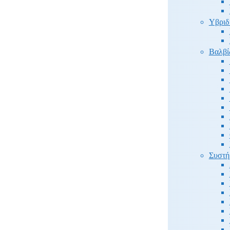
Υβριδ
Βαλβί
Συστή