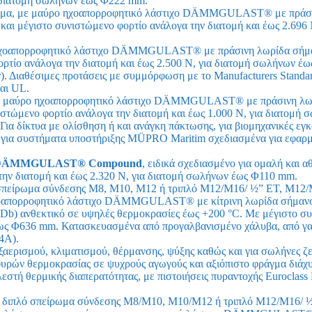
α διατομή σωλήνων έως Φ222 mm.
ωμα, με μαύρο ηχοαπορροφητικό λάστιχο DÄMMGULAST® με πράσι
ι μέγιστο συνιστώμενο φορτίο ανάλογα την διατομή και έως 2.696 N
ηχοαπορροφητικό λάστιχο DÄMMGULAST® με πράσινη λωρίδα σήμαν
ρτίο ανάλογα την διατομή και έως 2.500 N, για διατομή σωλήνων έ
r). Διαθέσιμες προτάσεις με συμμόρφωση με το Manufacturers Standar
αι UL.
με μαύρο ηχοαπορροφητικό λάστιχο DÄMMGULAST® με πράσινη λωρ
στώμενο φορτίο ανάλογα την διατομή και έως 1.000 N, για διατομή
. Για δίκτυα με ολίσθηση ή και ανάγκη πάκτωσης, για βιομηχανικές ε
ν για συστήματα υποστήριξης MÜPRO Maritim σχεδιασμένα για εφαρμ
DÄMMGULAST® Compound
, ειδικά σχεδιασμένο για ομαλή και 
ην διατομή και έως 2.320 N, για διατομή σωλήνων έως Φ110 mm.
σπείρωμα σύνδεσης Μ8, Μ10, Μ12 ή τριπλό Μ12/Μ16/ ½” ET, Μ12/
ο ηχοαπορροφητικό λάστιχο DÄMMGULAST® με κίτρινη λωρίδα σήμανσ
 ανθεκτικό σε υψηλές θερμοκρασίες έως +200 °C. Με μέγιστο συ
 έως Φ636 mm. Κατασκευασμένα από προγαλβανισμένο χάλυβα, από γ
4A).
ξαερισμού, κλιματισμού, θέρμανσης, ψύξης καθώς και για σωλήνες ζε
ρών θερμοκρασίας σε ψυχρούς αγωγούς και αξιόπιστο φράγμα διάχ
εστή θερμικής διαπερατότητας, με πιστοιήσεις πυραντοχής Euroclas
ε διπλό σπείρωμα σύνδεσης Μ8/Μ10, Μ10/Μ12 ή τριπλό Μ12/Μ16/ ½