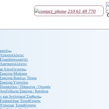
Α
×
210 61 49 770
ριστές
Λιποσυλλέκτες
Ελαιοδιαχωριστές
Λασποσυλλέκτες
ια Αποχέτευσης
Σιφώνια Μπάνιου
Σιφώνια Βαρέως Τύπου
Σιφώνια Υπογείου
Προαυλίου / Πάρκινγκ / Οροφής
Ανοξείδωτα Σιφώνια / Κανάλια
ς και Αντλητικοί Σταθμοί
Επιδαπέδιας Τοποθέτησης
Υπόγειας Τοποθέτησης