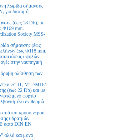
νη λωρίδα σήμανσης
, για διατομή
σης (έως 18 Db), με
ως Φ169 mm.
dization Society MSS-
ίδα σήμανσης (έως
 σωλήνων έως Φ118 mm.
γκαταστάσεις υψηλών
ογές στην ναυπηγική
αθόρυβη ολίσθηση των
Μ16/ ½” IT, Μ12/Μ16/
ης (έως 22 Db) και με
νιστώμενο φορτίο
αλβανισμένο εν θερμώ
στού και κρύου νερού.
υσης υδρατμών.
s E κατά DIN EN
” αλλά και μονό