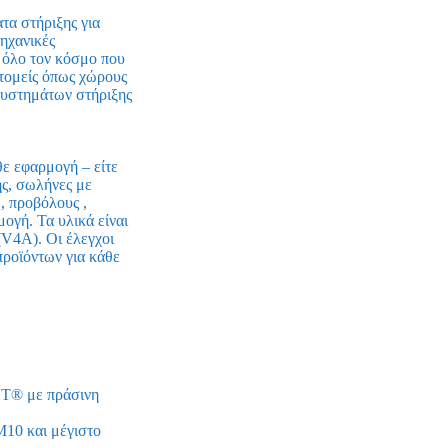
α στήριξης για
ηχανικές
 όλο τον κόσμο που
 τομείς όπως χώρους
συστημάτων στήριξης
ε εφαρμογή – είτε
ης, σωλήνες με
, προβόλους ,
ογή. Τα υλικά είναι
V4A). Οι έλεγχοι
προϊόντων για κάθε
ST® με πράσινη
10 και μέγιστο