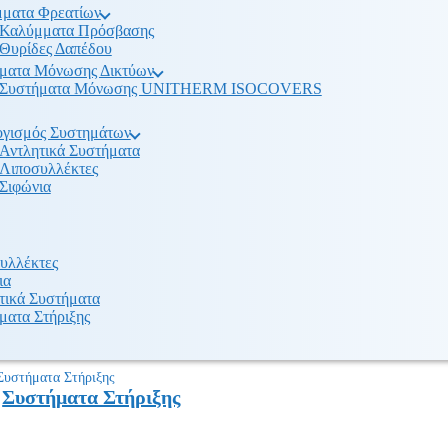
ματα Φρεατίων
Καλύμματα Πρόσβασης
Θυρίδες Δαπέδου
ματα Μόνωσης Δικτύων
Συστήματα Μόνωσης UNITHERM ISOCOVERS
γισμός Συστημάτων
Αντλητικά Συστήματα
Λιποσυλλέκτες
Σιφώνια
υλλέκτες
ια
τικά Συστήματα
ματα Στήριξης
Συστήματα Στήριξης
Συστήματα Στήριξης