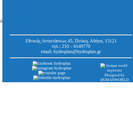
Σωληνοστόμιο Staufix Basic Φ 200 mm
Κωδ.
70200
Εργοστασίου:
ροβάλλονται όλα - 4 αποτελέσματα
Εθνικής Αντιστάσεως 45, Πεύκη, Αθήνα, 15121
τηλ.:
210 – 6149770
email:
hydroplan@hydroplan.gr
Designed by
HUMANWORLD