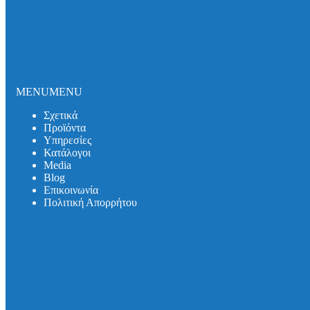
Σωλήνες και εξαρτήματα DUKER SML
Σωλήνες και εξαρτήματα DUKER MLK-protec
Σωλήνες και εξαρτήματα DUKER TML
Σωλήνες και εξαρτήματα DUKER MLB
Σιφωνικό Σύστημα Αποχέτευσης Οροφής
Καλύμματα Φρεατίων
Καλύμματα Πρόσβασης
MENU
MENU
Θυρίδες Δαπέδου
Σχετικά
Συστήματα Μόνωσης Δικτύων
Προϊόντα
Συστήματα Μόνωσης UNITHERM ISOCOVER
Υπηρεσίες
Υπηρεσίες
Κατάλογοι
Υπολογισμός Συστημάτων
Media
Αντλητικά Συστήματα
Βlog
Λιποσυλλέκτες
Επικοινωνία
Σιφώνια
Πολιτική Απορρήτου
Κατάλογοι
Media
Βlog
Λιποσυλλέκτες
Σιφώνια
Αντλητικά Συστήματα
Συστήματα Στήριξης
Επικοινωνία