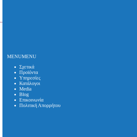
Αρχική σελίδα
/
Απορροές Αλουμινίου
/
Εξαρτήματα
MENU
MENU
Σχετικά
Προϊόντα
Υπηρεσίες
Κατάλογοι
Media
Βlog
Επικοινωνία
Πολιτική Απορρήτου
Δαχτυλίδι Επέκτασης Σχάρας
Για τελική ρύθμιση της στάθμης της σχάρας απορροής έως
110 mm