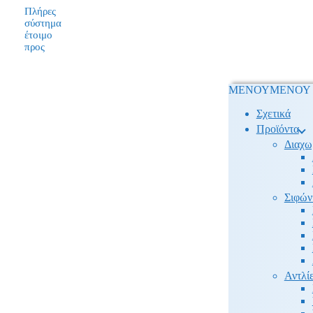
Πλήρες
σύστημα
έτοιμο
προς
ΜΕΝΟΥ
ΜΕΝΟΥ
Σχετικά
Προϊόντα
Διαχω
Σιφών
Αντλίε