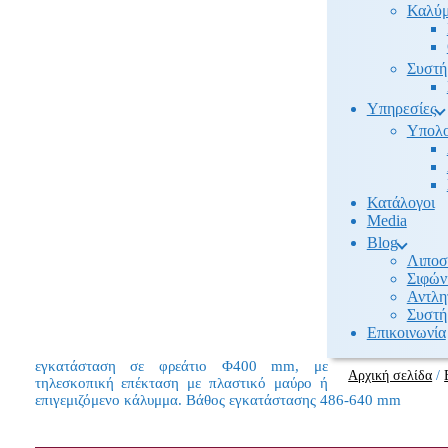
Καλύμ
Συστή
Υπηρεσίες
Υπολο
Κατάλογοι
Media
Βlog
Λιποσ
Σιφών
Αντλη
Συστή
Επικοινωνία
εγκατάσταση σε φρεάτιο Φ400 mm, με
Αρχική σελίδα
/
τηλεσκοπική επέκταση με πλαστικό μαύρο ή
επιγεμιζόμενο κάλυμμα. Βάθος εγκατάστασης 486-640 mm