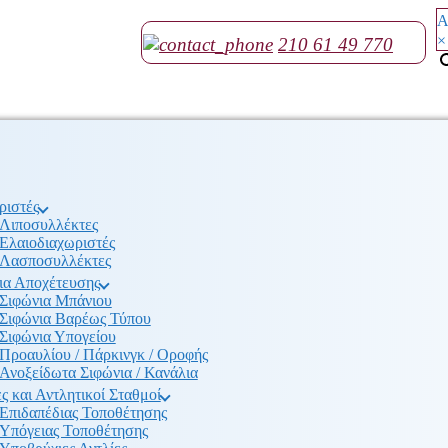
Α
×
210 61 49 770
ριστές
Λιποσυλλέκτες
Ελαιοδιαχωριστές
Λασποσυλλέκτες
ια Αποχέτευσης
Σιφώνια Μπάνιου
Σιφώνια Βαρέως Τύπου
Σιφώνια Υπογείου
Προαυλίου / Πάρκινγκ / Οροφής
Ανοξείδωτα Σιφώνια / Κανάλια
ς και Αντλητικοί Σταθμοί
Επιδαπέδιας Τοποθέτησης
Υπόγειας Τοποθέτησης