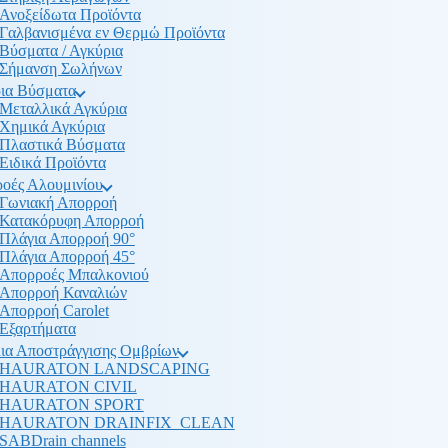
Ανοξείδωτα Προϊόντα
Γαλβανισμένα εν Θερμώ Προϊόντα
Βύσματα / Αγκύρια
Σήμανση Σωλήνων
ια Βύσματα
Μεταλλικά Αγκύρια
Χημικά Αγκύρια
Πλαστικά Βύσματα
Ειδικά Προϊόντα
οές Αλουμινίου
Γωνιακή Απορροή
Κατακόρυφη Απορροή
Πλάγια Απορροή 90°
Πλάγια Απορροή 45°
Απορροές Μπαλκονιού
Απορροή Καναλιών
Απορροή Carolet
Εξαρτήματα
ια Αποστράγγισης Ομβρίων
HAURATON LANDSCAPING
HAURATON CIVIL
HAURATON SPORT
HAURATON DRAINFIX_CLEAN
SABDrain channels