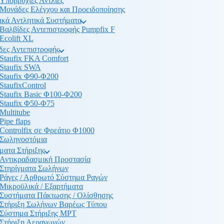
Υποβρύχιες Αντλίες
Μονάδες Ελέγχου και Προειδοποίησης
ικά Αντλητικά Συστήματα
Βαλβίδες Αντεπιστροφής Pumpfix F
Ecolift XL
δες Αντεπιστροφής
Staufix FKA Comfort
Staufix SWA
Staufix Φ90-Φ200
StaufixControl
Staufix Basic Φ100-Φ200
Staufix Φ50-Φ75
Multitube
Pipe flaps
Controlfix σε Φρεάτιο Φ1000
Σωληνοστόμια
ματα Στήριξης
Αντικραδασμική Προστασία
Στηρίγματα Σωλήνων
Ράγες / Αρθρωτό Σύστημα Ραγών
Μικροϋλικά / Εξαρτήματα
Συστήματα Πάκτωσης / Ολίσθησης
Στήριξη Σωλήνων Βαρέως Τύπου
Σύστημα Στήριξης MPT
Στήριξη Αεραγωγών