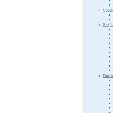
Υβριδ
Βαλβί
Συστή