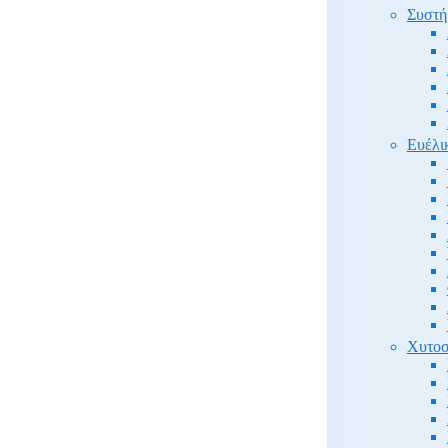
Συστή
Ευέλι
Χυτοσ