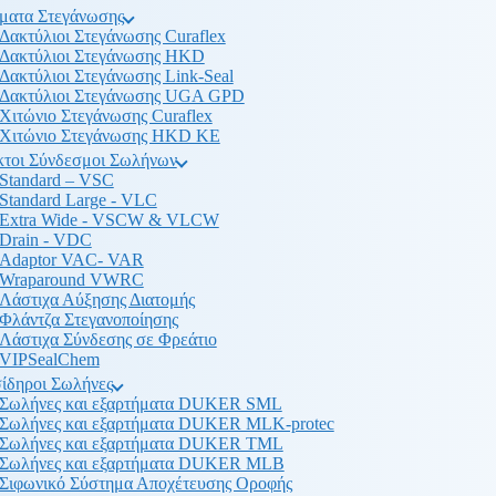
ματα Στεγάνωσης
Δακτύλιοι Στεγάνωσης Curaflex
Δακτύλιοι Στεγάνωσης HKD
Δακτύλιοι Στεγάνωσης Link-Seal
Δακτύλιοι Στεγάνωσης UGA GPD
Χιτώνιο Στεγάνωσης Curaflex
Χιτώνιο Στεγάνωσης HKD KE
κτοι Σύνδεσμοι Σωλήνων
Standard – VSC
Standard Large - VLC
Extra Wide - VSCW & VLCW
Drain - VDC
Adaptor VAC- VAR
Wraparound VWRC
Λάστιχα Αύξησης Διατομής
Φλάντζα Στεγανοποίησης
Λάστιχα Σύνδεσης σε Φρεάτιο
VIPSealChem
ίδηροι Σωλήνες
Σωλήνες και εξαρτήματα DUKER SML
Σωλήνες και εξαρτήματα DUKER MLK-protec
Σωλήνες και εξαρτήματα DUKER TML
Σωλήνες και εξαρτήματα DUKER MLB
Σιφωνικό Σύστημα Αποχέτευσης Οροφής