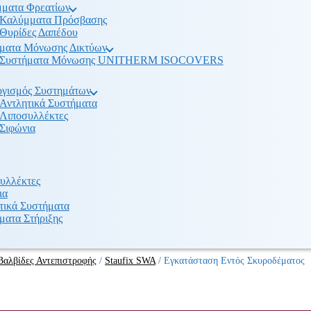
ματα Φρεατίων
Καλύμματα Πρόσβασης
Θυρίδες Δαπέδου
ματα Μόνωσης Δικτύων
Συστήματα Μόνωσης UNITHERM ISOCOVERS
γισμός Συστημάτων
Αντλητικά Συστήματα
Λιποσυλλέκτες
Σιφώνια
υλλέκτες
ια
τικά Συστήματα
ματα Στήριξης
Βαλβίδες Αντεπιστροφής
/
Staufix SWA
/
Εγκατάσταση Εντός Σκυροδέματος