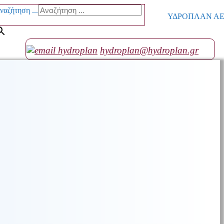
ναζήτηση ...
ΥΔΡΟΠΛΑΝ ΑΕ go
hydroplan@hydroplan.gr