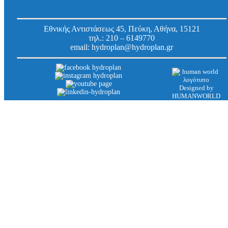
Εθνικής Αντιστάσεως 45, Πεύκη, Αθήνα, 15121
τηλ.:
210 – 6149770
email:
hydroplan@hydroplan.gr
Designed by
HUMANWORLD