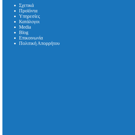
Σωλήνες και εξαρτήματα DUKER SML
Σχετικά
Σωλήνες και εξαρτήματα DUKER MLK-protec
Προϊόντα
Σωλήνες και εξαρτήματα DUKER TML
Υπηρεσίες
Σωλήνες και εξαρτήματα DUKER MLB
Κατάλογοι
Σιφωνικό Σύστημα Αποχέτευσης Οροφής
Media
Βlog
Καλύμματα Φρεατίων
Επικοινωνία
Καλύμματα Πρόσβασης
Πολιτική Απορρήτου
Θυρίδες Δαπέδου
Συστήματα Μόνωσης Δικτύων
Συστήματα Μόνωσης UNITHERM ISOCOVER
Υπηρεσίες
Υπολογισμός Συστημάτων
Αντλητικά Συστήματα
Λιποσυλλέκτες
Σιφώνια
Κατάλογοι
Media
Βlog
Λιποσυλλέκτες
Σιφώνια
Αντλητικά Συστήματα
Συστήματα Στήριξης
Επικοινωνία