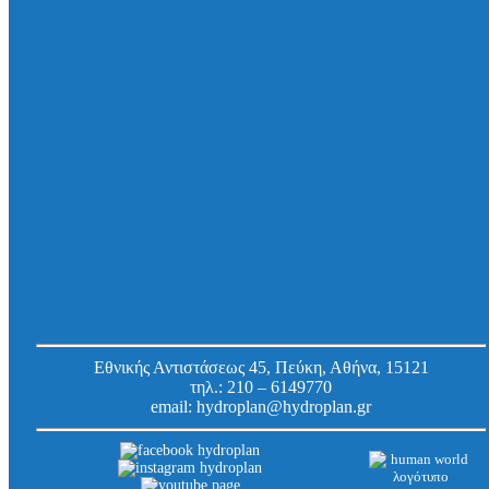
Επιδαπέδια ή Υπόγεια Εγκατάσταση
Με μία ή δύο αντλίες ξηρού τύπου, με πίνακα ελέγχου, σε
πλαστικό στεγανό φρεάτιο Φ1000. Για επιδαπέδια ή υπόγεια
τοποθέτηση με σύνδεση με σύστημα θαλάμων επιθεώρησης
Φ1000, από PE-HD. Για βάθος τοποθέτησης έως 5000 mm
Εθνικής Αντιστάσεως 45, Πεύκη, Αθήνα, 15121
τηλ.:
210 – 6149770
email:
hydroplan@hydroplan.gr