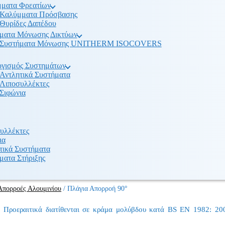
ματα Φρεατίων
Καλύμματα Πρόσβασης
Θυρίδες Δαπέδου
ματα Μόνωσης Δικτύων
Συστήματα Μόνωσης UNITHERM ISOCOVERS
γισμός Συστημάτων
Αντλητικά Συστήματα
Λιποσυλλέκτες
Σιφώνια
υλλέκτες
ια
τικά Συστήματα
ματα Στήριξης
Απορροές Αλουμινίου
/
Πλάγια Απορροή 90°
Προεραιτικά διατίθενται σε κράμα μολύβδου κατά BS EN 1982: 200