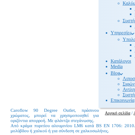
Καλύμ
Συστή
Υπηρεσίες
Υπολο
Κατάλογοι
Media
Βlog
Λιποσ
Σιφών
Αντλη
Συστή
Επικοινωνία
Caroflow 90 Degree Outlet, πράσινου
Αρχική σελίδα
/
χρώματος, μπορεί να χρησιμοποιηθεί για
οριζόντια απορροή. Με φλάντζα στεγάνωσης.
Από κράμα πυριτίου αλουμινίου LM6 κατά BS EN 1706: 2010. 
μολύβδου ή χαλκού ή για σύνδεση σε χαλκοσωλήνες.