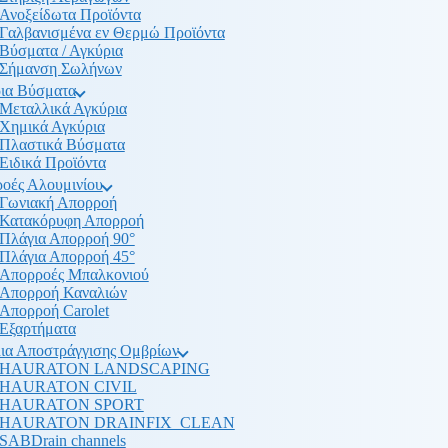
Ανοξείδωτα Προϊόντα
Γαλβανισμένα εν Θερμώ Προϊόντα
Βύσματα / Αγκύρια
Σήμανση Σωλήνων
ια Βύσματα
Μεταλλικά Αγκύρια
Χημικά Αγκύρια
Πλαστικά Βύσματα
Ειδικά Προϊόντα
οές Αλουμινίου
Γωνιακή Απορροή
Κατακόρυφη Απορροή
Πλάγια Απορροή 90°
Πλάγια Απορροή 45°
Απορροές Μπαλκονιού
Απορροή Καναλιών
Απορροή Carolet
Εξαρτήματα
ια Αποστράγγισης Ομβρίων
HAURATON LANDSCAPING
HAURATON CIVIL
HAURATON SPORT
HAURATON DRAINFIX_CLEAN
SABDrain channels