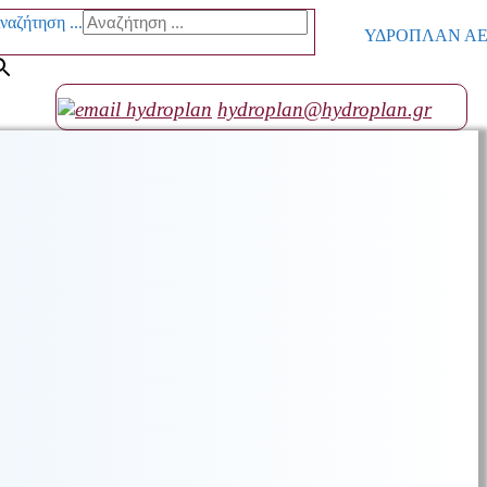
ναζήτηση ...
ΥΔΡΟΠΛΑΝ ΑΕ go
hydroplan@hydroplan.gr