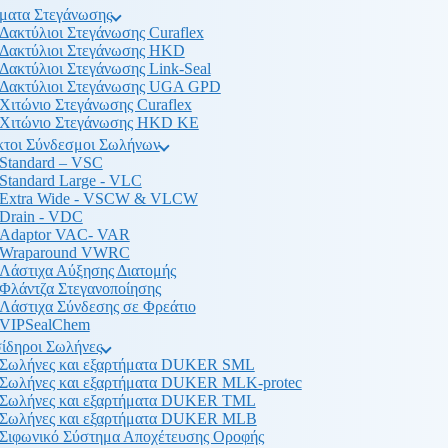
ματα Στεγάνωσης
Δακτύλιοι Στεγάνωσης Curaflex
Δακτύλιοι Στεγάνωσης HKD
Δακτύλιοι Στεγάνωσης Link-Seal
Δακτύλιοι Στεγάνωσης UGA GPD
Χιτώνιο Στεγάνωσης Curaflex
Χιτώνιο Στεγάνωσης HKD KE
κτοι Σύνδεσμοι Σωλήνων
Standard – VSC
Standard Large - VLC
Extra Wide - VSCW & VLCW
Drain - VDC
Adaptor VAC- VAR
Wraparound VWRC
Λάστιχα Αύξησης Διατομής
Φλάντζα Στεγανοποίησης
Λάστιχα Σύνδεσης σε Φρεάτιο
VIPSealChem
ίδηροι Σωλήνες
Σωλήνες και εξαρτήματα DUKER SML
Σωλήνες και εξαρτήματα DUKER MLK-protec
Σωλήνες και εξαρτήματα DUKER TML
Σωλήνες και εξαρτήματα DUKER MLB
Σιφωνικό Σύστημα Αποχέτευσης Οροφής