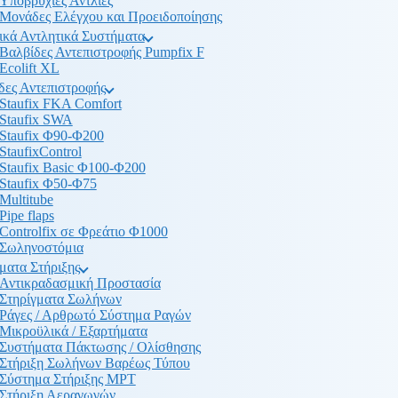
Υποβρύχιες Αντλίες
Μονάδες Ελέγχου και Προειδοποίησης
ικά Αντλητικά Συστήματα
Βαλβίδες Αντεπιστροφής Pumpfix F
Ecolift XL
δες Αντεπιστροφής
Staufix FKA Comfort
Staufix SWA
Staufix Φ90-Φ200
StaufixControl
Staufix Basic Φ100-Φ200
Staufix Φ50-Φ75
Multitube
Pipe flaps
Controlfix σε Φρεάτιο Φ1000
Σωληνοστόμια
ματα Στήριξης
Αντικραδασμική Προστασία
Στηρίγματα Σωλήνων
Ράγες / Αρθρωτό Σύστημα Ραγών
Μικροϋλικά / Εξαρτήματα
Συστήματα Πάκτωσης / Ολίσθησης
Στήριξη Σωλήνων Βαρέως Τύπου
Σύστημα Στήριξης MPT
Στήριξη Αεραγωγών