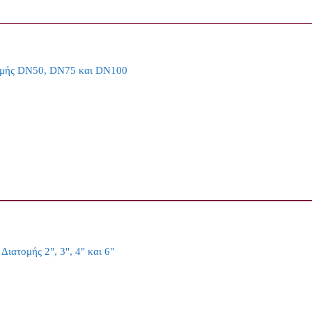
τομής DN50, DN75 και DN100
ιατομής 2", 3", 4" και 6"