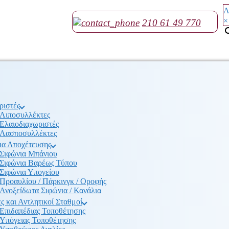
Α
×
210 61 49 770
ριστές
Λιποσυλλέκτες
Ελαιοδιαχωριστές
Λασποσυλλέκτες
ια Αποχέτευσης
Σιφώνια Μπάνιου
Σιφώνια Βαρέως Τύπου
Σιφώνια Υπογείου
Προαυλίου / Πάρκινγκ / Οροφής
Ανοξείδωτα Σιφώνια / Κανάλια
ς και Αντλητικοί Σταθμοί
Επιδαπέδιας Τοποθέτησης
Υπόγειας Τοποθέτησης