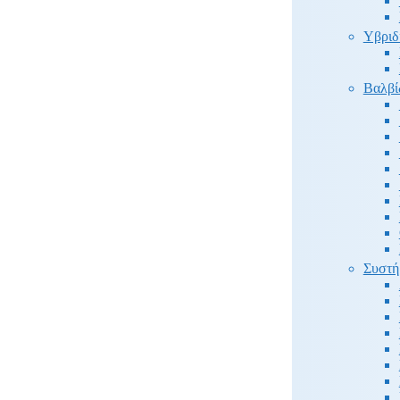
Υβριδ
Βαλβί
Συστή