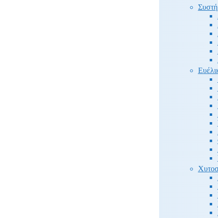
Συστή
Ευέλι
Χυτοσ