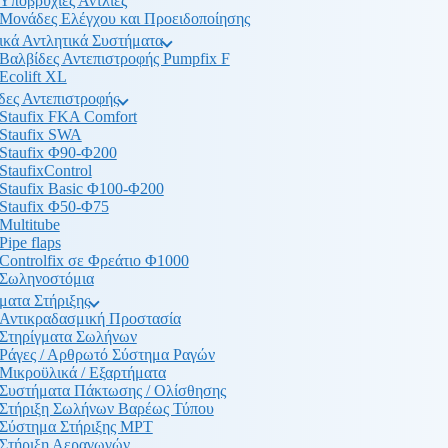
Υποβρύχιες Αντλίες
Μονάδες Ελέγχου και Προειδοποίησης
ικά Αντλητικά Συστήματα
Βαλβίδες Αντεπιστροφής Pumpfix F
Ecolift XL
δες Αντεπιστροφής
Staufix FKA Comfort
Staufix SWA
Staufix Φ90-Φ200
StaufixControl
Staufix Basic Φ100-Φ200
Staufix Φ50-Φ75
Multitube
Pipe flaps
Controlfix σε Φρεάτιο Φ1000
Σωληνοστόμια
ματα Στήριξης
Αντικραδασμική Προστασία
Στηρίγματα Σωλήνων
Ράγες / Αρθρωτό Σύστημα Ραγών
Μικροϋλικά / Εξαρτήματα
Συστήματα Πάκτωσης / Ολίσθησης
Στήριξη Σωλήνων Βαρέως Τύπου
Σύστημα Στήριξης MPT
Στήριξη Αεραγωγών