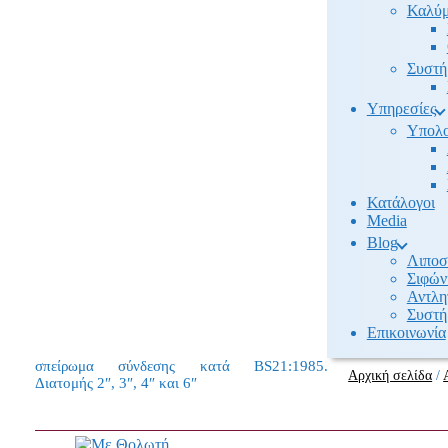
Καλύμ
Συστή
Υπηρεσίες
Υπολο
Κατάλογοι
Media
Βlog
Λιποσ
Σιφών
Αντλη
Συστή
Επικοινωνία
σπείρωμα σύνδεσης κατά BS21:1985.
Αρχική σελίδα
/
Διατομής 2″, 3″, 4″ και 6″