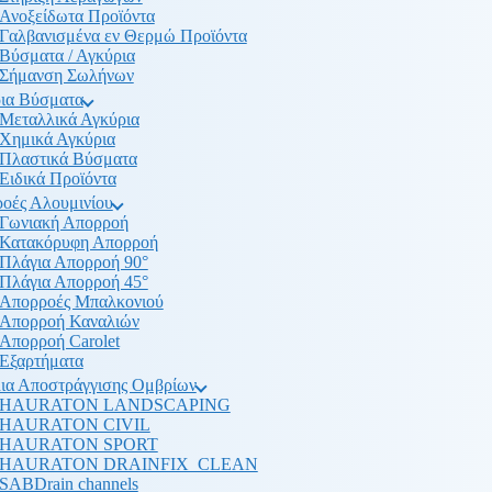
Ανοξείδωτα Προϊόντα
Γαλβανισμένα εν Θερμώ Προϊόντα
Βύσματα / Αγκύρια
Σήμανση Σωλήνων
ια Βύσματα
Μεταλλικά Αγκύρια
Χημικά Αγκύρια
Πλαστικά Βύσματα
Ειδικά Προϊόντα
οές Αλουμινίου
Γωνιακή Απορροή
Κατακόρυφη Απορροή
Πλάγια Απορροή 90°
Πλάγια Απορροή 45°
Απορροές Μπαλκονιού
Απορροή Καναλιών
Απορροή Carolet
Εξαρτήματα
ια Αποστράγγισης Ομβρίων
HAURATON LANDSCAPING
HAURATON CIVIL
HAURATON SPORT
HAURATON DRAINFIX_CLEAN
SABDrain channels