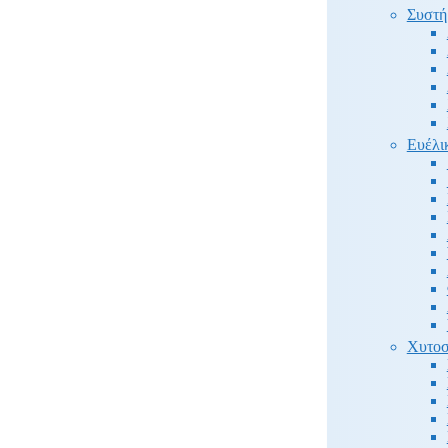
Συστή
Ευέλι
Χυτοσ