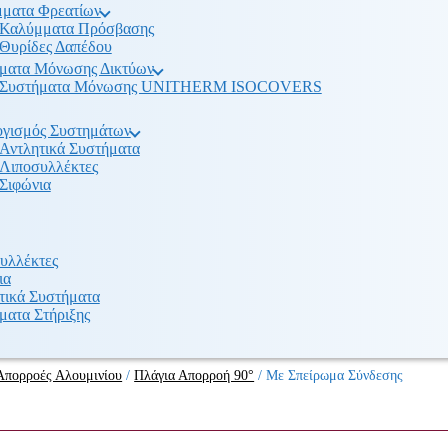
ματα Φρεατίων
Καλύμματα Πρόσβασης
Θυρίδες Δαπέδου
ματα Μόνωσης Δικτύων
Συστήματα Μόνωσης UNITHERM ISOCOVERS
γισμός Συστημάτων
Αντλητικά Συστήματα
Λιποσυλλέκτες
Σιφώνια
υλλέκτες
ια
τικά Συστήματα
ματα Στήριξης
Απορροές Αλουμινίου
/
Πλάγια Απορροή 90°
/
Με Σπείρωμα Σύνδεσης