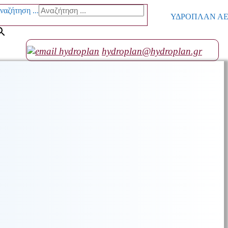
ναζήτηση ...
ΥΔΡΟΠΛΑΝ ΑΕ go
hydroplan@hydroplan.gr