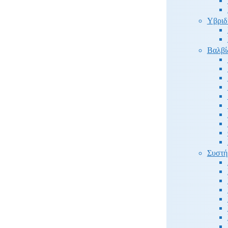
Υβριδ
Βαλβί
Συστή