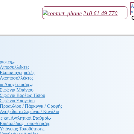
Α
×
210 61 49 770
ριστές
Λιποσυλλέκτες
Ελαιοδιαχωριστές
Λασποσυλλέκτες
ια Αποχέτευσης
Σιφώνια Μπάνιου
Σιφώνια Βαρέως Τύπου
Σιφώνια Υπογείου
Προαυλίου / Πάρκινγκ / Οροφής
Ανοξείδωτα Σιφώνια / Κανάλια
ς και Αντλητικοί Σταθμοί
Επιδαπέδιας Τοποθέτησης
Υπόγειας Τοποθέτησης