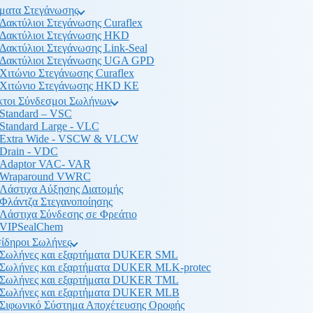
ματα Στεγάνωσης
Δακτύλιοι Στεγάνωσης Curaflex
Δακτύλιοι Στεγάνωσης HKD
Δακτύλιοι Στεγάνωσης Link-Seal
Δακτύλιοι Στεγάνωσης UGA GPD
Χιτώνιο Στεγάνωσης Curaflex
Χιτώνιο Στεγάνωσης HKD KE
κτοι Σύνδεσμοι Σωλήνων
Standard – VSC
Standard Large - VLC
Extra Wide - VSCW & VLCW
Drain - VDC
Adaptor VAC- VAR
Wraparound VWRC
Λάστιχα Αύξησης Διατομής
Φλάντζα Στεγανοποίησης
Λάστιχα Σύνδεσης σε Φρεάτιο
VIPSealChem
ίδηροι Σωλήνες
Σωλήνες και εξαρτήματα DUKER SML
Σωλήνες και εξαρτήματα DUKER MLK-protec
Σωλήνες και εξαρτήματα DUKER TML
Σωλήνες και εξαρτήματα DUKER MLB
Σιφωνικό Σύστημα Αποχέτευσης Οροφής