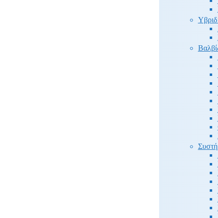
Υβριδ
Βαλβί
Συστή