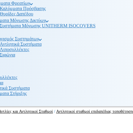
ματα Φρεατίων
Καλύμματα Πρόσβασης
Θυρίδες Δαπέδου
ματα Μόνωσης Δικτύων
Συστήματα Μόνωσης UNITHERM ISOCOVERS
γισμός Συστημάτων
Αντλητικά Συστήματα
Λιποσυλλέκτες
Σιφώνια
υλλέκτες
ια
τικά Συστήματα
ματα Στήριξης
Αντλίες και Αντλητικοί Σταθμοί
/
Αντλητικοί σταθμοί επιδαπέδιας τοποθέτηση