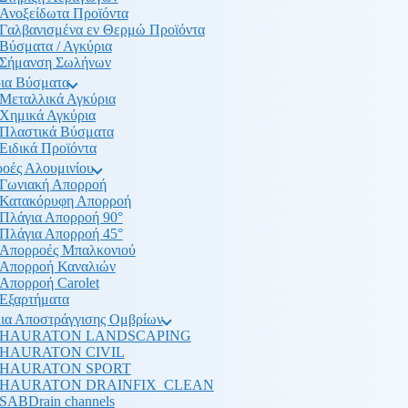
Ανοξείδωτα Προϊόντα
Γαλβανισμένα εν Θερμώ Προϊόντα
Βύσματα / Αγκύρια
Σήμανση Σωλήνων
ια Βύσματα
Μεταλλικά Αγκύρια
Χημικά Αγκύρια
Πλαστικά Βύσματα
Ειδικά Προϊόντα
οές Αλουμινίου
Γωνιακή Απορροή
Κατακόρυφη Απορροή
Πλάγια Απορροή 90°
Πλάγια Απορροή 45°
Απορροές Μπαλκονιού
Απορροή Καναλιών
Απορροή Carolet
Εξαρτήματα
ια Αποστράγγισης Ομβρίων
HAURATON LANDSCAPING
HAURATON CIVIL
HAURATON SPORT
HAURATON DRAINFIX_CLEAN
SABDrain channels