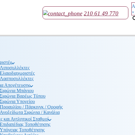
Α
×
210 61 49 770
ριστές
Λιποσυλλέκτες
Ελαιοδιαχωριστές
Λασποσυλλέκτες
ια Αποχέτευσης
Σιφώνια Μπάνιου
Σιφώνια Βαρέως Τύπου
Σιφώνια Υπογείου
Προαυλίου / Πάρκινγκ / Οροφής
Ανοξείδωτα Σιφώνια / Κανάλια
ς και Αντλητικοί Σταθμοί
Επιδαπέδιας Τοποθέτησης
Υπόγειας Τοποθέτησης