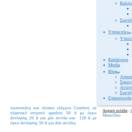
Καλύμ
Συστή
Υπηρεσίες
Υπολο
Κατάλογοι
Media
Βlog
Λιποσ
Σιφών
Αντλη
Συστή
Επικοινωνία
πιεσοστάτη και πίνακα ελέγχου Comfort, σε
Αρχική σελίδα
/
πλαστικό στεγανό φρεάτιο 50 lt με όγκο
Mono/Duo
άντλησης 20 lt για μία αντλία και 120 lt με
όγκο άντλησης 50 lt για δύο αντλίες