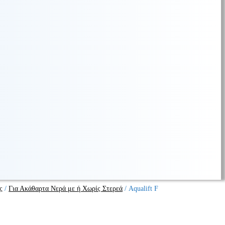
ς
/
Για Ακάθαρτα Νερά με ή Χωρίς Στερεά
/
Aqualift F