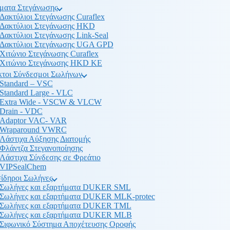
ματα Στεγάνωσης
Δακτύλιοι Στεγάνωσης Curaflex
Δακτύλιοι Στεγάνωσης HKD
Δακτύλιοι Στεγάνωσης Link-Seal
Δακτύλιοι Στεγάνωσης UGA GPD
Χιτώνιο Στεγάνωσης Curaflex
Χιτώνιο Στεγάνωσης HKD KE
κτοι Σύνδεσμοι Σωλήνων
Standard – VSC
Standard Large - VLC
Extra Wide - VSCW & VLCW
Drain - VDC
Adaptor VAC- VAR
Wraparound VWRC
Λάστιχα Αύξησης Διατομής
Φλάντζα Στεγανοποίησης
Λάστιχα Σύνδεσης σε Φρεάτιο
VIPSealChem
ίδηροι Σωλήνες
Σωλήνες και εξαρτήματα DUKER SML
Σωλήνες και εξαρτήματα DUKER MLK-protec
Σωλήνες και εξαρτήματα DUKER TML
Σωλήνες και εξαρτήματα DUKER MLB
Σιφωνικό Σύστημα Αποχέτευσης Οροφής