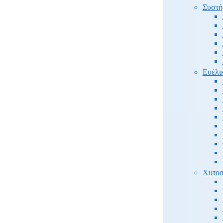
Συστή
Ευέλι
Χυτοσ