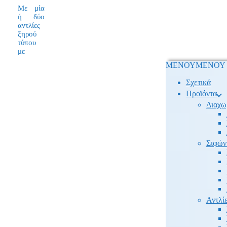
Με μία
ή δύο
αντλίες
ξηρού
τύπου
με
ΜΕΝΟΥ
ΜΕΝΟΥ
Σχετικά
Προϊόντα
Διαχω
Σιφών
Αντλίε