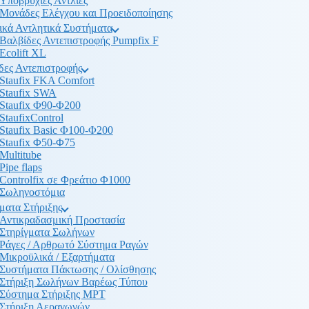
Υποβρύχιες Αντλίες
Μονάδες Ελέγχου και Προειδοποίησης
ικά Αντλητικά Συστήματα
Βαλβίδες Αντεπιστροφής Pumpfix F
Ecolift XL
δες Αντεπιστροφής
Staufix FKA Comfort
Staufix SWA
Staufix Φ90-Φ200
StaufixControl
Staufix Basic Φ100-Φ200
Staufix Φ50-Φ75
Multitube
Pipe flaps
Controlfix σε Φρεάτιο Φ1000
Σωληνοστόμια
ματα Στήριξης
Αντικραδασμική Προστασία
Στηρίγματα Σωλήνων
Ράγες / Αρθρωτό Σύστημα Ραγών
Μικροϋλικά / Εξαρτήματα
Συστήματα Πάκτωσης / Ολίσθησης
Στήριξη Σωλήνων Βαρέως Τύπου
Σύστημα Στήριξης MPT
Στήριξη Αεραγωγών