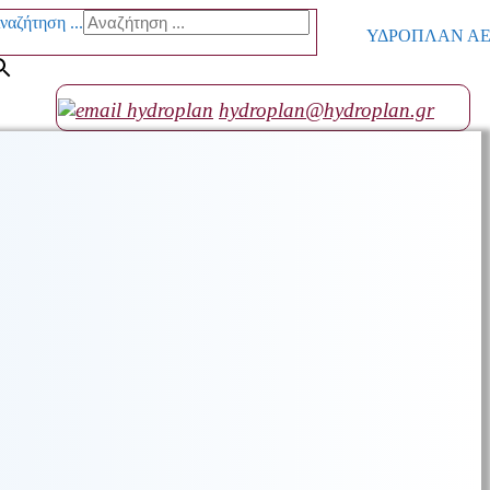
ναζήτηση ...
ΥΔΡΟΠΛΑΝ ΑΕ go
hydroplan@hydroplan.gr