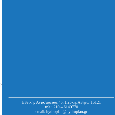
Αντλητικός σταθμός υπόγειας τοποθέτησης, για
ακάθαρτα νερά χωρίς στερεά, Aqualift S
Compact, με πίνακα ελέγχου, δύο αντλίες και
κάλυμμα για πλακάκι, με αντλίες GTG 500-S1
resistant
Κωδ.
280530XC
Εργοστασίου:
ροβάλλονται όλα - 3 αποτελέσματα
Εθνικής Αντιστάσεως 45, Πεύκη, Αθήνα, 15121
τηλ.:
210 – 6149770
email:
hydroplan@hydroplan.gr