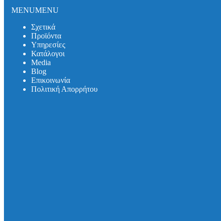
Σωλήνες και εξαρτήματα DUKER SML
MENU
MENU
Σωλήνες και εξαρτήματα DUKER MLK-protec
Σωλήνες και εξαρτήματα DUKER TML
Σχετικά
Σωλήνες και εξαρτήματα DUKER MLB
Προϊόντα
Σιφωνικό Σύστημα Αποχέτευσης Οροφής
Υπηρεσίες
Κατάλογοι
Καλύμματα Φρεατίων
Media
Καλύμματα Πρόσβασης
Βlog
Θυρίδες Δαπέδου
Επικοινωνία
Συστήματα Μόνωσης Δικτύων
Πολιτική Απορρήτου
Συστήματα Μόνωσης UNITHERM ISOCOVER
Υπηρεσίες
Υπολογισμός Συστημάτων
Αντλητικά Συστήματα
Λιποσυλλέκτες
Σιφώνια
Κατάλογοι
Media
Βlog
Λιποσυλλέκτες
Σιφώνια
Αντλητικά Συστήματα
Συστήματα Στήριξης
Επικοινωνία