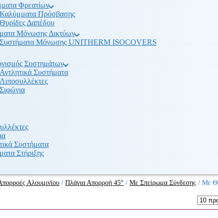
ματα Φρεατίων
Καλύμματα Πρόσβασης
Θυρίδες Δαπέδου
ματα Μόνωσης Δικτύων
Συστήματα Μόνωσης UNITHERM ISOCOVERS
γισμός Συστημάτων
Αντλητικά Συστήματα
Λιποσυλλέκτες
Σιφώνια
υλλέκτες
ια
τικά Συστήματα
ματα Στήριξης
Απορροές Αλουμινίου
/
Πλάγια Απορροή 45°
/
Με Σπείρωμα Σύνδεσης
/
Με Θ