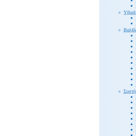
Υβριδ
Βαλβί
Συστή