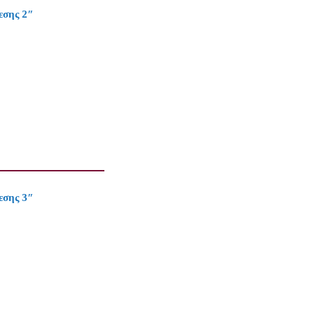
εσης 2″
εσης 3″