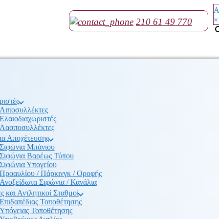
Α
×
210 61 49 770
ριστές
Λιποσυλλέκτες
Ελαιοδιαχωριστές
Λασποσυλλέκτες
ια Αποχέτευσης
Σιφώνια Μπάνιου
Σιφώνια Βαρέως Τύπου
Σιφώνια Υπογείου
Προαυλίου / Πάρκινγκ / Οροφής
Ανοξείδωτα Σιφώνια / Κανάλια
ς και Αντλητικοί Σταθμοί
Επιδαπέδιας Τοποθέτησης
Υπόγειας Τοποθέτησης