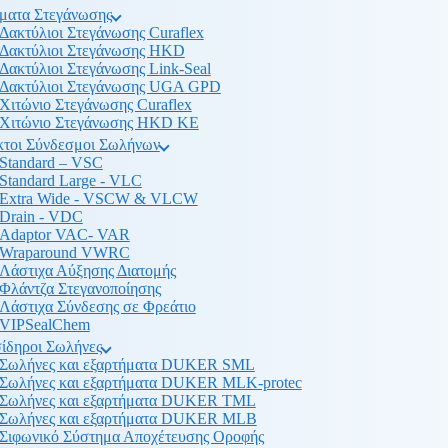
ματα Στεγάνωσης
Δακτύλιοι Στεγάνωσης Curaflex
Δακτύλιοι Στεγάνωσης HKD
Δακτύλιοι Στεγάνωσης Link-Seal
Δακτύλιοι Στεγάνωσης UGA GPD
Χιτώνιο Στεγάνωσης Curaflex
Χιτώνιο Στεγάνωσης HKD KE
κτοι Σύνδεσμοι Σωλήνων
Standard – VSC
Standard Large - VLC
Extra Wide - VSCW & VLCW
Drain - VDC
Adaptor VAC- VAR
Wraparound VWRC
Λάστιχα Αύξησης Διατομής
Φλάντζα Στεγανοποίησης
Λάστιχα Σύνδεσης σε Φρεάτιο
VIPSealChem
ίδηροι Σωλήνες
Σωλήνες και εξαρτήματα DUKER SML
Σωλήνες και εξαρτήματα DUKER MLK-protec
Σωλήνες και εξαρτήματα DUKER TML
Σωλήνες και εξαρτήματα DUKER MLB
Σιφωνικό Σύστημα Αποχέτευσης Οροφής