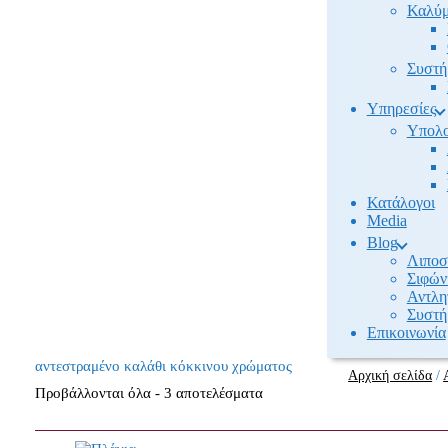
Καλύμ
Συστή
Υπηρεσίες
Υπολο
Κατάλογοι
Media
Βlog
Λιποσ
Σιφών
Αντλη
Συστή
Επικοινωνία
αντεστραμένο καλάθι κόκκινου χρώματος
Αρχική σελίδα
/
Προβάλλονται όλα - 3 αποτελέσματα