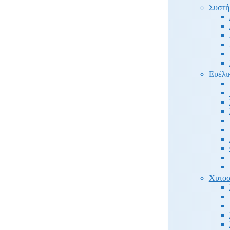
Συστή
Ευέλι
Χυτοσ