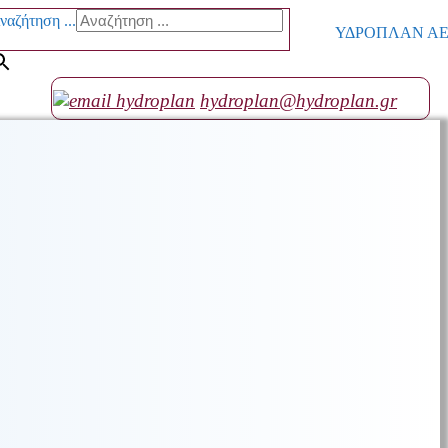
ναζήτηση ...
ΥΔΡΟΠΛΑΝ ΑΕ go
hydroplan@hydroplan.gr