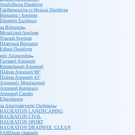
Ανοξείδωτα Προϊόντα
Γαλβανισμένα εν Θερμώ Προϊόντα
Βύσματα / Αγκύρια
Σήμανση Σωλήνων
ια Βύσματα
Μεταλλικά Αγκύρια
Χημικά Αγκύρια
Πλαστικά Βύσματα
Ειδικά Προϊόντα
οές Αλουμινίου
Γωνιακή Απορροή
Κατακόρυφη Απορροή
Πλάγια Απορροή 90°
Πλάγια Απορροή 45°
Απορροές Μπαλκονιού
Απορροή Καναλιών
Απορροή Carolet
Εξαρτήματα
ια Αποστράγγισης Ομβρίων
HAURATON LANDSCAPING
HAURATON CIVIL
HAURATON SPORT
HAURATON DRAINFIX_CLEAN
SABDrain channels