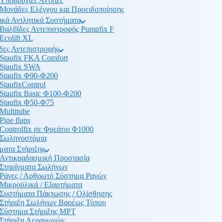
Υποβρύχιες Αντλίες
Μονάδες Ελέγχου και Προειδοποίησης
ικά Αντλητικά Συστήματα
Βαλβίδες Αντεπιστροφής Pumpfix F
Ecolift XL
δες Αντεπιστροφής
Staufix FKA Comfort
Staufix SWA
Staufix Φ90-Φ200
StaufixControl
Staufix Basic Φ100-Φ200
Staufix Φ50-Φ75
Multitube
Pipe flaps
Controlfix σε Φρεάτιο Φ1000
Σωληνοστόμια
ματα Στήριξης
Αντικραδασμική Προστασία
Στηρίγματα Σωλήνων
Ράγες / Αρθρωτό Σύστημα Ραγών
Μικροϋλικά / Εξαρτήματα
Συστήματα Πάκτωσης / Ολίσθησης
Στήριξη Σωλήνων Βαρέως Τύπου
Σύστημα Στήριξης MPT
Στήριξη Αεραγωγών