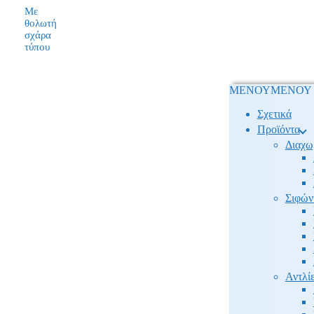
Με
θολωτή
σχάρα
τύπου
ΜΕΝΟΥ
ΜΕΝΟΥ
Σχετικά
Προϊόντα
Διαχω
Σιφών
Αντλίε