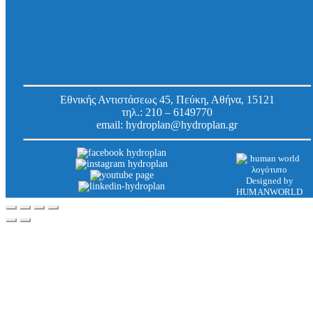
Αγκύριο πάκτωσης m1t, M8 x 115 / 50 mm,
γαλβανιζέ
Κωδ.
3600811
Εργοστασίου:
Εθνικής Αντιστάσεως 45, Πεύκη, Αθήνα, 15121
τηλ.:
210 – 6149770
email:
hydroplan@hydroplan.gr
Designed by
HUMANWORLD