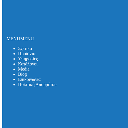
Σωλήνες και εξαρτήματα DUKER SML
Σωλήνες και εξαρτήματα DUKER MLK-protec
Σωλήνες και εξαρτήματα DUKER TML
Σωλήνες και εξαρτήματα DUKER MLB
Σιφωνικό Σύστημα Αποχέτευσης Οροφής
Καλύμματα Φρεατίων
Καλύμματα Πρόσβασης
MENU
MENU
Θυρίδες Δαπέδου
Συστήματα Μόνωσης Δικτύων
Σχετικά
Συστήματα Μόνωσης UNITHERM ISOCOVER
Προϊόντα
Υπηρεσίες
Υπηρεσίες
Κατάλογοι
Υπολογισμός Συστημάτων
Media
Αντλητικά Συστήματα
Βlog
Λιποσυλλέκτες
Επικοινωνία
Σιφώνια
Πολιτική Απορρήτου
Κατάλογοι
Media
Βlog
Λιποσυλλέκτες
Σιφώνια
Αντλητικά Συστήματα
Συστήματα Στήριξης
Επικοινωνία