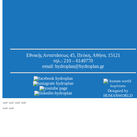
Αγκύριο πάκτωσης m1t, M8 x 90 / 25 mm,
γαλβανιζέ
Κωδ.
3600809
Εργοστασίου:
Εθνικής Αντιστάσεως 45, Πεύκη, Αθήνα, 15121
τηλ.:
210 – 6149770
email:
hydroplan@hydroplan.gr
Designed by
HUMANWORLD