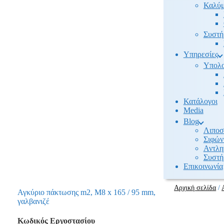
Καλύμ
Συστή
Υπηρεσίες
Υπολο
Κατάλογοι
Media
Βlog
Λιποσ
Σιφών
Αντλη
Συστή
Επικοινωνία
Αρχική σελίδα
/
Αγκύριο πάκτωσης m2, M8 x 165 / 95 mm,
γαλβανιζέ
Κωδικός Εργοστασίου