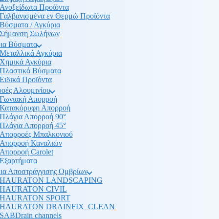
Ανοξείδωτα Προϊόντα
Γαλβανισμένα εν Θερμώ Προϊόντα
Βύσματα / Αγκύρια
Σήμανση Σωλήνων
ια Βύσματα
Μεταλλικά Αγκύρια
Χημικά Αγκύρια
Πλαστικά Βύσματα
Ειδικά Προϊόντα
οές Αλουμινίου
Γωνιακή Απορροή
Κατακόρυφη Απορροή
Πλάγια Απορροή 90°
Πλάγια Απορροή 45°
Απορροές Μπαλκονιού
Απορροή Καναλιών
Απορροή Carolet
Εξαρτήματα
ια Αποστράγγισης Ομβρίων
HAURATON LANDSCAPING
HAURATON CIVIL
HAURATON SPORT
HAURATON DRAINFIX_CLEAN
SABDrain channels