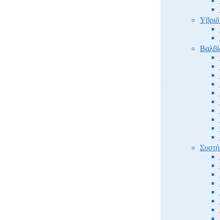
Υβριδ
Βαλβί
Συστή