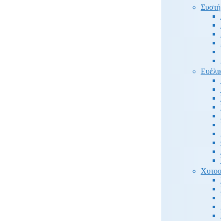
Συστή
Ευέλι
Χυτοσ