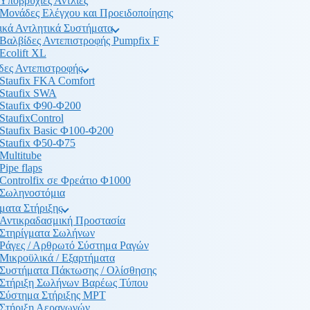
Υποβρύχιες Αντλίες
Μονάδες Ελέγχου και Προειδοποίησης
ικά Αντλητικά Συστήματα
Βαλβίδες Αντεπιστροφής Pumpfix F
Ecolift XL
δες Αντεπιστροφής
Staufix FKA Comfort
Staufix SWA
Staufix Φ90-Φ200
StaufixControl
Staufix Basic Φ100-Φ200
Staufix Φ50-Φ75
Multitube
Pipe flaps
Controlfix σε Φρεάτιο Φ1000
Σωληνοστόμια
ματα Στήριξης
Αντικραδασμική Προστασία
Στηρίγματα Σωλήνων
Ράγες / Αρθρωτό Σύστημα Ραγών
Μικροϋλικά / Εξαρτήματα
Συστήματα Πάκτωσης / Ολίσθησης
Στήριξη Σωλήνων Βαρέως Τύπου
Σύστημα Στήριξης MPT
Στήριξη Αεραγωγών