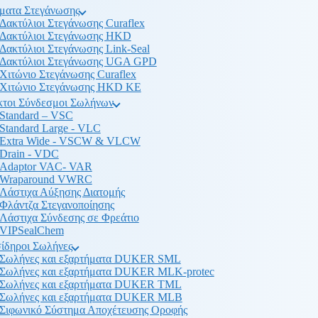
ματα Στεγάνωσης
Δακτύλιοι Στεγάνωσης Curaflex
Δακτύλιοι Στεγάνωσης HKD
Δακτύλιοι Στεγάνωσης Link-Seal
Δακτύλιοι Στεγάνωσης UGA GPD
Χιτώνιο Στεγάνωσης Curaflex
Χιτώνιο Στεγάνωσης HKD KE
κτοι Σύνδεσμοι Σωλήνων
Standard – VSC
Standard Large - VLC
Extra Wide - VSCW & VLCW
Drain - VDC
Adaptor VAC- VAR
Wraparound VWRC
Λάστιχα Αύξησης Διατομής
Φλάντζα Στεγανοποίησης
Λάστιχα Σύνδεσης σε Φρεάτιο
VIPSealChem
ίδηροι Σωλήνες
Σωλήνες και εξαρτήματα DUKER SML
Σωλήνες και εξαρτήματα DUKER MLK-protec
Σωλήνες και εξαρτήματα DUKER TML
Σωλήνες και εξαρτήματα DUKER MLB
Σιφωνικό Σύστημα Αποχέτευσης Οροφής