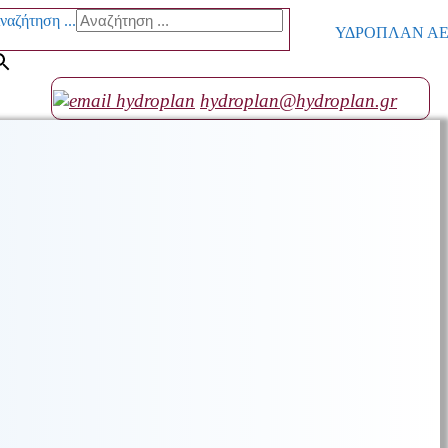
ναζήτηση ...
ΥΔΡΟΠΛΑΝ ΑΕ go
hydroplan@hydroplan.gr