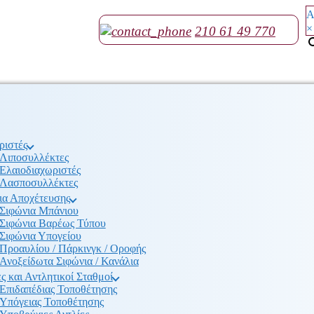
Α
×
210 61 49 770
ριστές
Λιποσυλλέκτες
Ελαιοδιαχωριστές
Λασποσυλλέκτες
ια Αποχέτευσης
Σιφώνια Μπάνιου
Σιφώνια Βαρέως Τύπου
Σιφώνια Υπογείου
Προαυλίου / Πάρκινγκ / Οροφής
Ανοξείδωτα Σιφώνια / Κανάλια
ς και Αντλητικοί Σταθμοί
Επιδαπέδιας Τοποθέτησης
Υπόγειας Τοποθέτησης