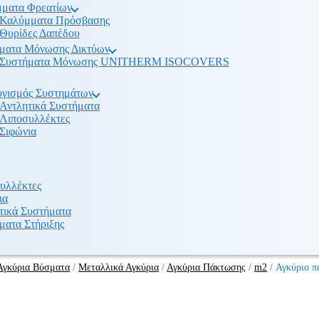
ματα Φρεατίων
Καλύμματα Πρόσβασης
Θυρίδες Δαπέδου
ματα Μόνωσης Δικτύων
Συστήματα Μόνωσης UNITHERM ISOCOVERS
γισμός Συστημάτων
Αντλητικά Συστήματα
Λιποσυλλέκτες
Σιφώνια
υλλέκτες
ια
τικά Συστήματα
ματα Στήριξης
Αγκύρια Βύσματα
/
Μεταλλικά Αγκύρια
/
Αγκύρια Πάκτωσης
/
m2
/
Αγκύριο π