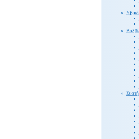
Υβριδ
Βαλβί
Συστή