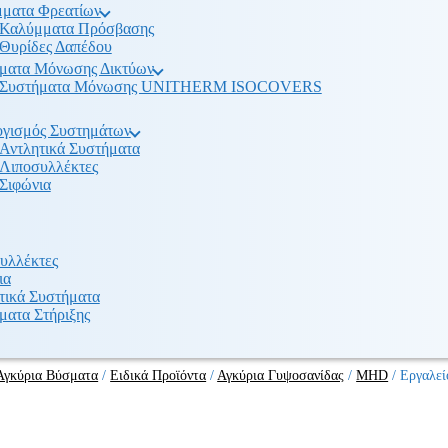
ματα Φρεατίων
Καλύμματα Πρόσβασης
Θυρίδες Δαπέδου
ματα Μόνωσης Δικτύων
Συστήματα Μόνωσης UNITHERM ISOCOVERS
γισμός Συστημάτων
Αντλητικά Συστήματα
Λιποσυλλέκτες
Σιφώνια
υλλέκτες
ια
τικά Συστήματα
ματα Στήριξης
Αγκύρια Βύσματα
/
Ειδικά Προϊόντα
/
Αγκύρια Γυψοσανίδας
/
MHD
/
Εργαλε