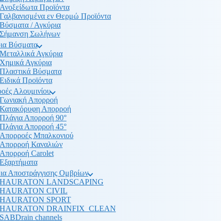
Ανοξείδωτα Προϊόντα
Γαλβανισμένα εν Θερμώ Προϊόντα
Βύσματα / Αγκύρια
Σήμανση Σωλήνων
ια Βύσματα
Μεταλλικά Αγκύρια
Χημικά Αγκύρια
Πλαστικά Βύσματα
Ειδικά Προϊόντα
οές Αλουμινίου
Γωνιακή Απορροή
Κατακόρυφη Απορροή
Πλάγια Απορροή 90°
Πλάγια Απορροή 45°
Απορροές Μπαλκονιού
Απορροή Καναλιών
Απορροή Carolet
Εξαρτήματα
ια Αποστράγγισης Ομβρίων
HAURATON LANDSCAPING
HAURATON CIVIL
HAURATON SPORT
HAURATON DRAINFIX_CLEAN
SABDrain channels