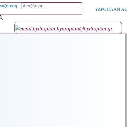
ναζήτηση ...
ΥΔΡΟΠΛΑΝ ΑΕ go
hydroplan@hydroplan.gr