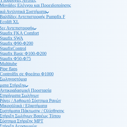
Υποβρύχιες Αντλίες
Μονάδες Ελέγχου και Προειδοποίησης
ικά Αντλητικά Συστήματα
Βαλβίδες Αντεπιστροφής Pumpfix F
Ecolift XL
δες Αντεπιστροφής
Staufix FKA Comfort
Staufix SWA
Staufix Φ90-Φ200
StaufixControl
Staufix Basic Φ100-Φ200
Staufix Φ50-Φ75
Multitube
Pipe flaps
Controlfix σε Φρεάτιο Φ1000
Σωληνοστόμια
ματα Στήριξης
Αντικραδασμική Προστασία
Στηρίγματα Σωλήνων
Ράγες / Αρθρωτό Σύστημα Ραγών
Μικροϋλικά / Εξαρτήματα
Συστήματα Πάκτωσης / Ολίσθησης
Στήριξη Σωλήνων Βαρέως Τύπου
Σύστημα Στήριξης MPT
Στήριξη Αεραγωγών