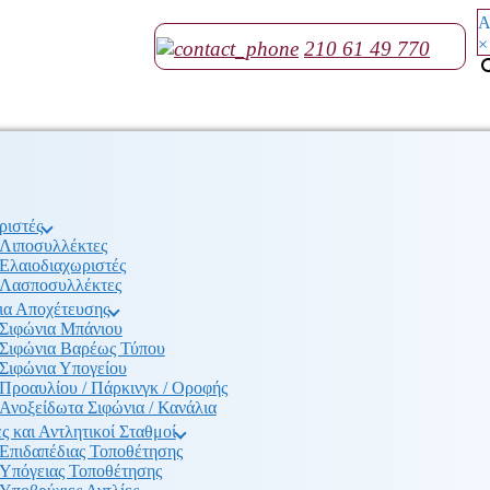
Α
×
210 61 49 770
ριστές
Λιποσυλλέκτες
Ελαιοδιαχωριστές
Λασποσυλλέκτες
ια Αποχέτευσης
Σιφώνια Μπάνιου
Σιφώνια Βαρέως Τύπου
Σιφώνια Υπογείου
Προαυλίου / Πάρκινγκ / Οροφής
Ανοξείδωτα Σιφώνια / Κανάλια
ς και Αντλητικοί Σταθμοί
Επιδαπέδιας Τοποθέτησης
Υπόγειας Τοποθέτησης