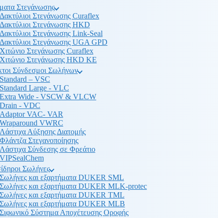
ματα Στεγάνωσης
Δακτύλιοι Στεγάνωσης Curaflex
Δακτύλιοι Στεγάνωσης HKD
Δακτύλιοι Στεγάνωσης Link-Seal
Δακτύλιοι Στεγάνωσης UGA GPD
Χιτώνιο Στεγάνωσης Curaflex
Χιτώνιο Στεγάνωσης HKD KE
κτοι Σύνδεσμοι Σωλήνων
Standard – VSC
Standard Large - VLC
Extra Wide - VSCW & VLCW
Drain - VDC
Adaptor VAC- VAR
Wraparound VWRC
Λάστιχα Αύξησης Διατομής
Φλάντζα Στεγανοποίησης
Λάστιχα Σύνδεσης σε Φρεάτιο
VIPSealChem
ίδηροι Σωλήνες
Σωλήνες και εξαρτήματα DUKER SML
Σωλήνες και εξαρτήματα DUKER MLK-protec
Σωλήνες και εξαρτήματα DUKER TML
Σωλήνες και εξαρτήματα DUKER MLB
Σιφωνικό Σύστημα Αποχέτευσης Οροφής