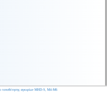
ίο τοποθέτησης αγκυρίων MHD-S, M4-M6