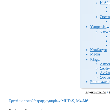
Καλύμ
Συστή
Υπηρεσίες
Υπολο
Κατάλογοι
Media
Βlog
Λιποσ
Σιφών
Αντλη
Συστή
Επικοινωνία
Αρχική σελίδα
/
Εργαλείο τοποθέτησης αγκυρίων MHD-S, M4-M6