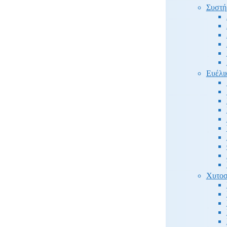
Συστή
Ευέλι
Χυτοσ