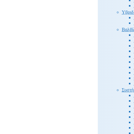
Υβριδ
Βαλβί
Συστή