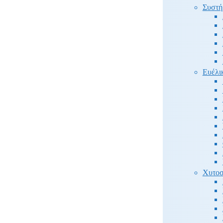
Συστή
Ευέλι
Χυτοσ