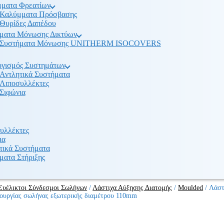
ματα Φρεατίων
Καλύμματα Πρόσβασης
Θυρίδες Δαπέδου
ματα Μόνωσης Δικτύων
Συστήματα Μόνωσης UNITHERM ISOCOVERS
γισμός Συστημάτων
Αντλητικά Συστήματα
Λιποσυλλέκτες
Σιφώνια
υλλέκτες
ια
τικά Συστήματα
ματα Στήριξης
Ευέλικτοι Σύνδεσμοι Σωλήνων
/
Λάστιχα Αύξησης Διατομής
/
Moulded
/
Λάστ
ουργίας σωλήνας εξωτερικής διαμέτρου 110mm