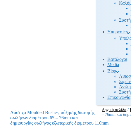
Καλύμ
Συστή
Υπηρεσίες
Υπολο
Κατάλογοι
Media
Βlog
Λιποσ
Σιφών
Αντλη
Συστή
Επικοινωνία
Αρχική σελίδα
/
Λάστιχο Moulded Bushes, αύξησης διατομής
– 76mm και δημι
σωλήνων διαμέτρου 65 – 76mm και
δημιουργίας σωλήνας εξωτερικής διαμέτρου 110mm