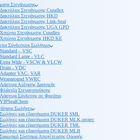
ματα Στεγάνωσης
Δακτύλιοι Στεγάνωσης Curaflex
Δακτύλιοι Στεγάνωσης HKD
Δακτύλιοι Στεγάνωσης Link-Seal
Δακτύλιοι Στεγάνωσης UGA GPD
Χιτώνιο Στεγάνωσης Curaflex
Χιτώνιο Στεγάνωσης HKD KE
κτοι Σύνδεσμοι Σωλήνων
Standard – VSC
Standard Large - VLC
Extra Wide - VSCW & VLCW
Drain - VDC
Adaptor VAC- VAR
Wraparound VWRC
Λάστιχα Αύξησης Διατομής
Φλάντζα Στεγανοποίησης
Λάστιχα Σύνδεσης σε Φρεάτιο
VIPSealChem
ίδηροι Σωλήνες
Σωλήνες και εξαρτήματα DUKER SML
Σωλήνες και εξαρτήματα DUKER MLK-protec
Σωλήνες και εξαρτήματα DUKER TML
Σωλήνες και εξαρτήματα DUKER MLB
Σιφωνικό Σύστημα Αποχέτευσης Οροφής