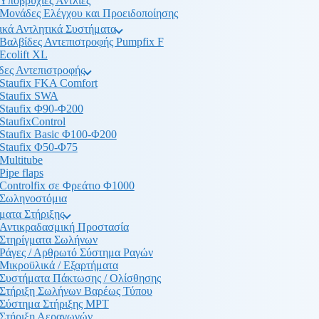
Υποβρύχιες Αντλίες
Μονάδες Ελέγχου και Προειδοποίησης
ικά Αντλητικά Συστήματα
Βαλβίδες Αντεπιστροφής Pumpfix F
Ecolift XL
δες Αντεπιστροφής
Staufix FKA Comfort
Staufix SWA
Staufix Φ90-Φ200
StaufixControl
Staufix Basic Φ100-Φ200
Staufix Φ50-Φ75
Multitube
Pipe flaps
Controlfix σε Φρεάτιο Φ1000
Σωληνοστόμια
ματα Στήριξης
Αντικραδασμική Προστασία
Στηρίγματα Σωλήνων
Ράγες / Αρθρωτό Σύστημα Ραγών
Μικροϋλικά / Εξαρτήματα
Συστήματα Πάκτωσης / Ολίσθησης
Στήριξη Σωλήνων Βαρέως Τύπου
Σύστημα Στήριξης MPT
Στήριξη Αεραγωγών