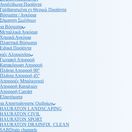
Ανοξείδωτα Προϊόντα
Γαλβανισμένα εν Θερμώ Προϊόντα
Βύσματα / Αγκύρια
Σήμανση Σωλήνων
ια Βύσματα
Μεταλλικά Αγκύρια
Χημικά Αγκύρια
Πλαστικά Βύσματα
Ειδικά Προϊόντα
οές Αλουμινίου
Γωνιακή Απορροή
Κατακόρυφη Απορροή
Πλάγια Απορροή 90°
Πλάγια Απορροή 45°
Απορροές Μπαλκονιού
Απορροή Καναλιών
Απορροή Carolet
Εξαρτήματα
ια Αποστράγγισης Ομβρίων
HAURATON LANDSCAPING
HAURATON CIVIL
HAURATON SPORT
HAURATON DRAINFIX_CLEAN
SABDrain channels