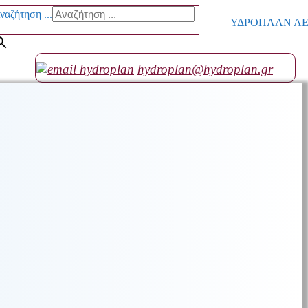
ναζήτηση ...
ΥΔΡΟΠΛΑΝ ΑΕ go
hydroplan@hydroplan.gr