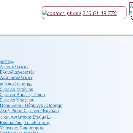
Α
×
210 61 49 770
ριστές
Λιποσυλλέκτες
Ελαιοδιαχωριστές
Λασποσυλλέκτες
ια Αποχέτευσης
Σιφώνια Μπάνιου
Σιφώνια Βαρέως Τύπου
Σιφώνια Υπογείου
Προαυλίου / Πάρκινγκ / Οροφής
Ανοξείδωτα Σιφώνια / Κανάλια
ς και Αντλητικοί Σταθμοί
Επιδαπέδιας Τοποθέτησης
Υπόγειας Τοποθέτησης