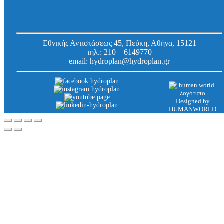
άγκιστρο
Κωδ.
1826620
Εργοστασίου:
Εθνικής Αντιστάσεως 45, Πεύκη, Αθήνα, 15121
τηλ.:
210 – 6149770
email:
hydroplan@hydroplan.gr
Designed by
HUMANWORLD