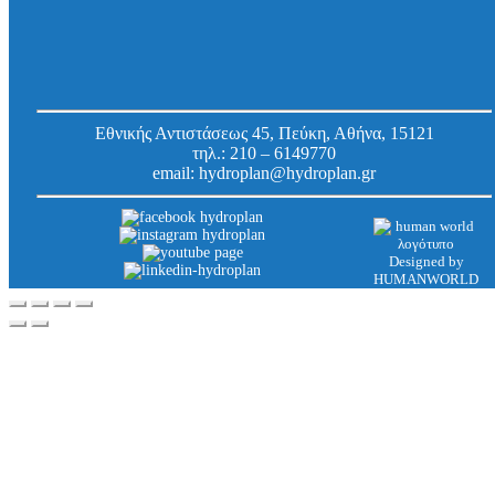
Ντιζάκι αγκύρωσης MIT-Sr, M10 x 170 mm,
ανοξείδωτο A4-70/316 με παξιμάδι και ροδέλα
Κωδ.
1731017
Εργοστασίου:
Εθνικής Αντιστάσεως 45, Πεύκη, Αθήνα, 15121
τηλ.:
210 – 6149770
email:
hydroplan@hydroplan.gr
Designed by
HUMANWORLD