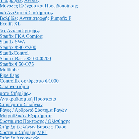
Υποβρύχιες Αντλίες
Μονάδες Ελέγχου και Προειδοποίησης
ικά Αντλητικά Συστήματα
Βαλβίδες Αντεπιστροφής Pumpfix F
Ecolift XL
δες Αντεπιστροφής
Staufix FKA Comfort
Staufix SWA
Staufix Φ90-Φ200
StaufixControl
Staufix Basic Φ100-Φ200
Staufix Φ50-Φ75
Multitube
Pipe flaps
Controlfix σε Φρεάτιο Φ1000
Σωληνοστόμια
ματα Στήριξης
Αντικραδασμική Προστασία
Στηρίγματα Σωλήνων
Ράγες / Αρθρωτό Σύστημα Ραγών
Μικροϋλικά / Εξαρτήματα
Συστήματα Πάκτωσης / Ολίσθησης
Στήριξη Σωλήνων Βαρέως Τύπου
Σύστημα Στήριξης MPT
Στήριξη Αεραγωγών