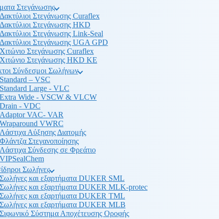
ματα Στεγάνωσης
Δακτύλιοι Στεγάνωσης Curaflex
Δακτύλιοι Στεγάνωσης HKD
Δακτύλιοι Στεγάνωσης Link-Seal
Δακτύλιοι Στεγάνωσης UGA GPD
Χιτώνιο Στεγάνωσης Curaflex
Χιτώνιο Στεγάνωσης HKD KE
κτοι Σύνδεσμοι Σωλήνων
Standard – VSC
Standard Large - VLC
Extra Wide - VSCW & VLCW
Drain - VDC
Adaptor VAC- VAR
Wraparound VWRC
Λάστιχα Αύξησης Διατομής
Φλάντζα Στεγανοποίησης
Λάστιχα Σύνδεσης σε Φρεάτιο
VIPSealChem
ίδηροι Σωλήνες
Σωλήνες και εξαρτήματα DUKER SML
Σωλήνες και εξαρτήματα DUKER MLK-protec
Σωλήνες και εξαρτήματα DUKER TML
Σωλήνες και εξαρτήματα DUKER MLB
Σιφωνικό Σύστημα Αποχέτευσης Οροφής