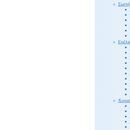
Συστή
Ευέλι
Χυτοσ