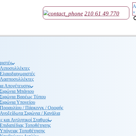
Α
×
210 61 49 770
ριστές
Λιποσυλλέκτες
Ελαιοδιαχωριστές
Λασποσυλλέκτες
ια Αποχέτευσης
Σιφώνια Μπάνιου
Σιφώνια Βαρέως Τύπου
Σιφώνια Υπογείου
Προαυλίου / Πάρκινγκ / Οροφής
Ανοξείδωτα Σιφώνια / Κανάλια
ς και Αντλητικοί Σταθμοί
Επιδαπέδιας Τοποθέτησης
Υπόγειας Τοποθέτησης