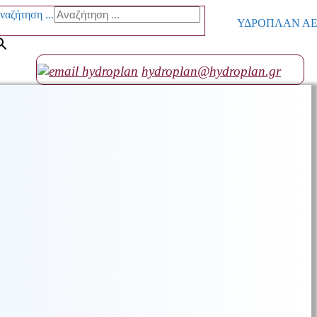
ναζήτηση ...
ΥΔΡΟΠΛΑΝ ΑΕ go
hydroplan@hydroplan.gr