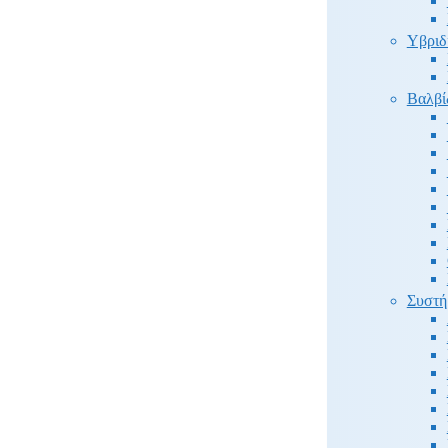
Υβριδ
Βαλβί
Συστή