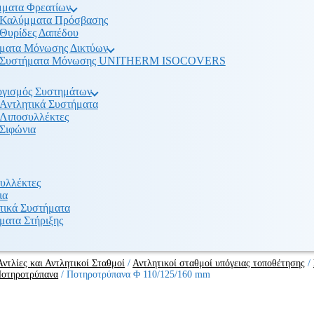
ματα Φρεατίων
Καλύμματα Πρόσβασης
Θυρίδες Δαπέδου
ματα Μόνωσης Δικτύων
Συστήματα Μόνωσης UNITHERM ISOCOVERS
γισμός Συστημάτων
Αντλητικά Συστήματα
Λιποσυλλέκτες
Σιφώνια
υλλέκτες
ια
τικά Συστήματα
ματα Στήριξης
Αντλίες και Αντλητικοί Σταθμοί
/
Αντλητικοί σταθμοί υπόγειας τοποθέτησης
/
οτηροτρύπανα
/
Ποτηροτρύπανα Φ 110/125/160 mm