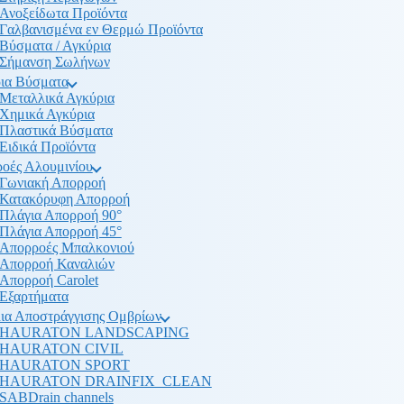
Ανοξείδωτα Προϊόντα
Γαλβανισμένα εν Θερμώ Προϊόντα
Βύσματα / Αγκύρια
Σήμανση Σωλήνων
ια Βύσματα
Μεταλλικά Αγκύρια
Χημικά Αγκύρια
Πλαστικά Βύσματα
Ειδικά Προϊόντα
οές Αλουμινίου
Γωνιακή Απορροή
Κατακόρυφη Απορροή
Πλάγια Απορροή 90°
Πλάγια Απορροή 45°
Απορροές Μπαλκονιού
Απορροή Καναλιών
Απορροή Carolet
Εξαρτήματα
ια Αποστράγγισης Ομβρίων
HAURATON LANDSCAPING
HAURATON CIVIL
HAURATON SPORT
HAURATON DRAINFIX_CLEAN
SABDrain channels