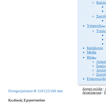
Καλύμ
Συστή
Υπηρεσίες
Υπολο
Κατάλογοι
Media
Βlog
Λιποσ
Σιφών
Αντλη
Συστή
Επικοινωνία
Αρχική σελίδα
/
Ποτηροτρύπανα Φ 110/125/160 mm
Ανταλλακτικά
/
Π
Κωδικός Εργοστασίου