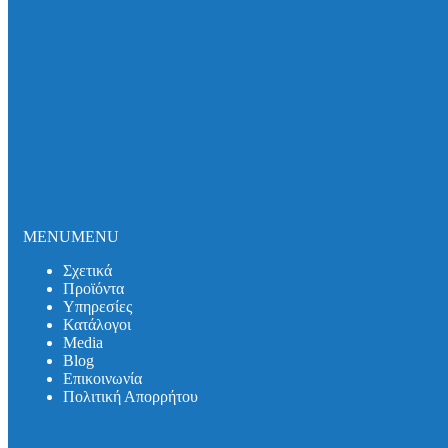
Σωλήνες και εξαρτήματα DUKER SML
Σωλήνες και εξαρτήματα DUKER MLK-protec
Σωλήνες και εξαρτήματα DUKER TML
Σωλήνες και εξαρτήματα DUKER MLB
Σιφωνικό Σύστημα Αποχέτευσης Οροφής
Καλύμματα Φρεατίων
Καλύμματα Πρόσβασης
Θυρίδες Δαπέδου
Συστήματα Μόνωσης Δικτύων
Συστήματα Μόνωσης UNITHERM ISOCOVER
Υπηρεσίες
Υπολογισμός Συστημάτων
MENU
MENU
Αντλητικά Συστήματα
Λιποσυλλέκτες
Σχετικά
Σιφώνια
Προϊόντα
Κατάλογοι
Υπηρεσίες
Media
Κατάλογοι
Media
Βlog
Λιποσυλλέκτες
Βlog
Σιφώνια
Επικοινωνία
Αντλητικά Συστήματα
Πολιτική Απορρήτου
Συστήματα Στήριξης
Επικοινωνία