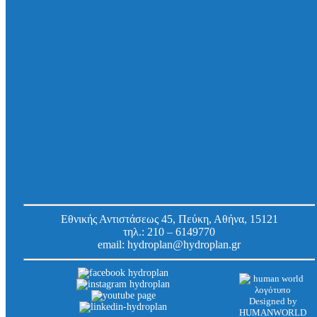
Σύστημα αρθρωτού φρεατίου Φ1000 υπόγειας
τοποθέτησης, με χυτοσιδηρό κάλυμμα κλάσης
D400, ύψους 880-1129 mm
Κωδ.
8740013
Εργοστασίου:
Εθνικής Αντιστάσεως 45, Πεύκη, Αθήνα, 15121
τηλ.:
210 – 6149770
email:
hydroplan@hydroplan.gr
Designed by
HUMANWORLD