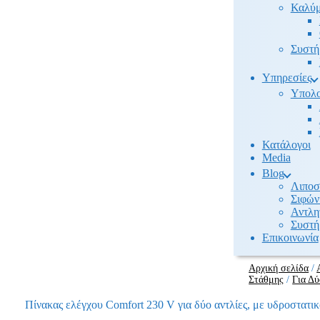
Καλύμ
Συστή
Υπηρεσίες
Υπολο
Κατάλογοι
Media
Βlog
Λιποσ
Σιφών
Αντλη
Συστή
Επικοινωνία
Αρχική σελίδα
/
Στάθμης
/
Για Δύ
Πίνακας ελέγχου Comfort 230 V για δύο αντλίες, με υδροστατι