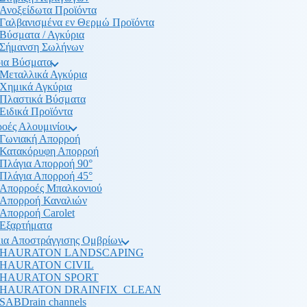
Ανοξείδωτα Προϊόντα
Γαλβανισμένα εν Θερμώ Προϊόντα
Βύσματα / Αγκύρια
Σήμανση Σωλήνων
ια Βύσματα
Μεταλλικά Αγκύρια
Χημικά Αγκύρια
Πλαστικά Βύσματα
Ειδικά Προϊόντα
οές Αλουμινίου
Γωνιακή Απορροή
Κατακόρυφη Απορροή
Πλάγια Απορροή 90°
Πλάγια Απορροή 45°
Απορροές Μπαλκονιού
Απορροή Καναλιών
Απορροή Carolet
Εξαρτήματα
ια Αποστράγγισης Ομβρίων
HAURATON LANDSCAPING
HAURATON CIVIL
HAURATON SPORT
HAURATON DRAINFIX_CLEAN
SABDrain channels