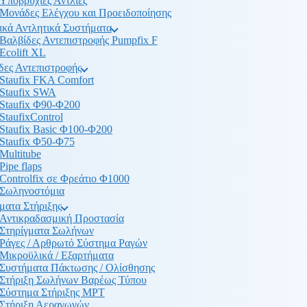
Υποβρύχιες Αντλίες
Μονάδες Ελέγχου και Προειδοποίησης
ικά Αντλητικά Συστήματα
Βαλβίδες Αντεπιστροφής Pumpfix F
Ecolift XL
δες Αντεπιστροφής
Staufix FKA Comfort
Staufix SWA
Staufix Φ90-Φ200
StaufixControl
Staufix Basic Φ100-Φ200
Staufix Φ50-Φ75
Multitube
Pipe flaps
Controlfix σε Φρεάτιο Φ1000
Σωληνοστόμια
ματα Στήριξης
Αντικραδασμική Προστασία
Στηρίγματα Σωλήνων
Ράγες / Αρθρωτό Σύστημα Ραγών
Μικροϋλικά / Εξαρτήματα
Συστήματα Πάκτωσης / Ολίσθησης
Στήριξη Σωλήνων Βαρέως Τύπου
Σύστημα Στήριξης MPT
Στήριξη Αεραγωγών