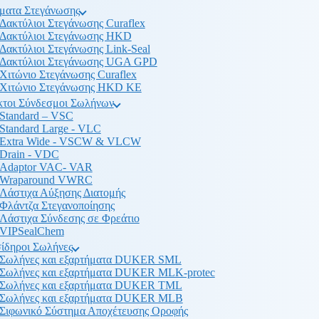
ματα Στεγάνωσης
Δακτύλιοι Στεγάνωσης Curaflex
Δακτύλιοι Στεγάνωσης HKD
Δακτύλιοι Στεγάνωσης Link-Seal
Δακτύλιοι Στεγάνωσης UGA GPD
Χιτώνιο Στεγάνωσης Curaflex
Χιτώνιο Στεγάνωσης HKD KE
κτοι Σύνδεσμοι Σωλήνων
Standard – VSC
Standard Large - VLC
Extra Wide - VSCW & VLCW
Drain - VDC
Adaptor VAC- VAR
Wraparound VWRC
Λάστιχα Αύξησης Διατομής
Φλάντζα Στεγανοποίησης
Λάστιχα Σύνδεσης σε Φρεάτιο
VIPSealChem
ίδηροι Σωλήνες
Σωλήνες και εξαρτήματα DUKER SML
Σωλήνες και εξαρτήματα DUKER MLK-protec
Σωλήνες και εξαρτήματα DUKER TML
Σωλήνες και εξαρτήματα DUKER MLB
Σιφωνικό Σύστημα Αποχέτευσης Οροφής