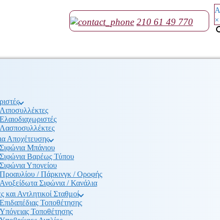
Α
×
210 61 49 770
ριστές
Λιποσυλλέκτες
Ελαιοδιαχωριστές
Λασποσυλλέκτες
ια Αποχέτευσης
Σιφώνια Μπάνιου
Σιφώνια Βαρέως Τύπου
Σιφώνια Υπογείου
Προαυλίου / Πάρκινγκ / Οροφής
Ανοξείδωτα Σιφώνια / Κανάλια
ς και Αντλητικοί Σταθμοί
Επιδαπέδιας Τοποθέτησης
Υπόγειας Τοποθέτησης