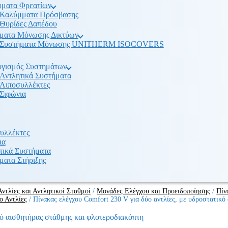
ματα Φρεατίων
Καλύμματα Πρόσβασης
Θυρίδες Δαπέδου
ματα Μόνωσης Δικτύων
Συστήματα Μόνωσης UNITHERM ISOCOVERS
γισμός Συστημάτων
Αντλητικά Συστήματα
Λιποσυλλέκτες
Σιφώνια
υλλέκτες
ια
τικά Συστήματα
ματα Στήριξης
Αντλίες και Αντλητικοί Σταθμοί
/
Μονάδες Ελέγχου και Προειδοποίησης
/
Πίν
ο Αντλίες
/
Πίνακας ελέγχου Comfort 230 V για δύο αντλίες, με υδροστατικό
κό αισθητήρας στάθμης και φλοτεροδιακόπτη