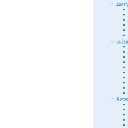
Συστή
Ευέλι
Χυτοσ