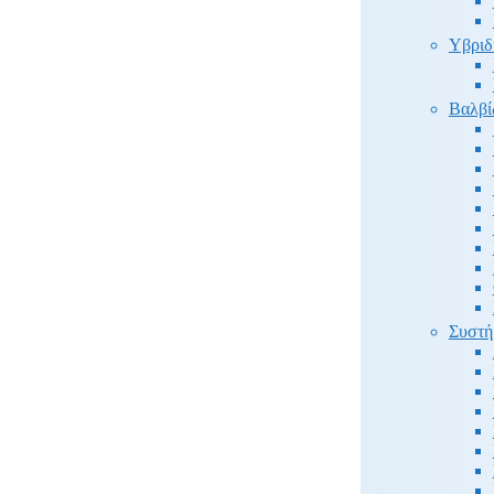
Υβριδ
Βαλβί
Συστή