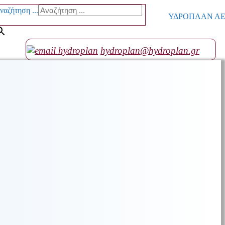
ναζήτηση ...
ΥΔΡΟΠΛΑΝ ΑΕ go
hydroplan@hydroplan.gr