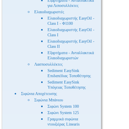
Εξαρτήματα - Ανταλλακτικά
για Λιποσυλλέκτες
Ελαιοδιαχωριστές
Ελαιοδιαχωριστής EasyOil -
Class I - Φ1100
Ελαιοδιαχωριστής EasyOil -
Class I
Ελαιοδιαχωριστής EasyOil -
Class II
Εξαρτήματα - Ανταλλακτικά
Ελαιοδιαχωριστών
Λασποσυλλέκτες
Sediment EasySink
Επιδαπέδιας Τοποθέτησης
Sediment EasySink
Υπόγειας Τοποθέτησης
Σιφώνια Αποχέτευσης
Σιφώνια Μπάνιου
Σιφώνι System 100
Σιφώνι System 125
Γραμμικά σιφώνια
ντουζιέρας Linearis