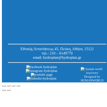
Βαλβίδα αντεπιστροφής Staufix Basic Type 0 με
1 κλαπέ, Φ 200 mm
Κωδ.
71200
Εργοστασίου:
Εθνικής Αντιστάσεως 45, Πεύκη, Αθήνα, 15121
τηλ.:
210 – 6149770
email:
hydroplan@hydroplan.gr
Designed by
HUMANWORLD