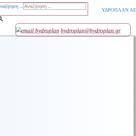
ναζήτηση ...
ΥΔΡΟΠΛΑΝ ΑΕ go
hydroplan@hydroplan.gr