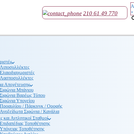
Α
×
210 61 49 770
ριστές
Λιποσυλλέκτες
Ελαιοδιαχωριστές
Λασποσυλλέκτες
ια Αποχέτευσης
Σιφώνια Μπάνιου
Σιφώνια Βαρέως Τύπου
Σιφώνια Υπογείου
Προαυλίου / Πάρκινγκ / Οροφής
Ανοξείδωτα Σιφώνια / Κανάλια
ς και Αντλητικοί Σταθμοί
Επιδαπέδιας Τοποθέτησης
Υπόγειας Τοποθέτησης