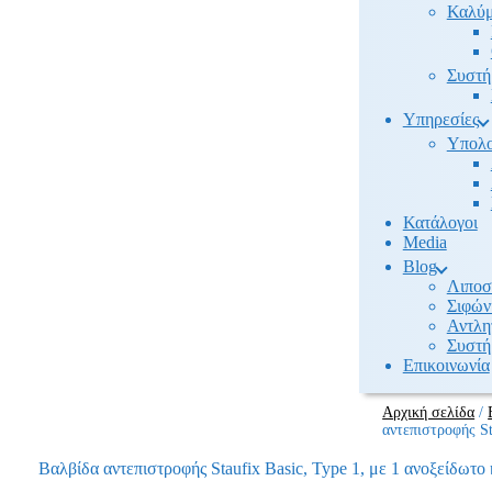
Καλύμ
Συστή
Υπηρεσίες
Υπολο
Κατάλογοι
Media
Βlog
Λιποσ
Σιφών
Αντλη
Συστή
Επικοινωνία
Αρχική σελίδα
/
αντεπιστροφής St
Βαλβίδα αντεπιστροφής Staufix Basic, Type 1, με 1 ανοξείδωτ