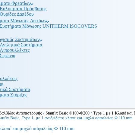
ματα Φρεατίων
Καλύμματα Πρόσβασης
Θυρίδες Δαπέδου
ματα Μόνωσης Δικτύων
Συστήματα Μόνωσης UNITHERM ISOCOVERS
γισμός Συστημάτων
Αντλητικά Συστήματα
Λιποσυλλέκτες
Σιφώνια
υλλέκτες
ια
τικά Συστήματα
ματα Στήριξης
Βαλβίδες Αντεπιστροφής
/
Staufix Basic Φ100-Φ200
/
Type 1 με 1 Κλαπέ και
aufix Basic, Type 1, με 1 ανοξείδωτο κλαπέ και μοχλό ασφαλείας Φ 110 mm
ο κλαπέ και μοχλό ασφαλείας Φ 110 mm