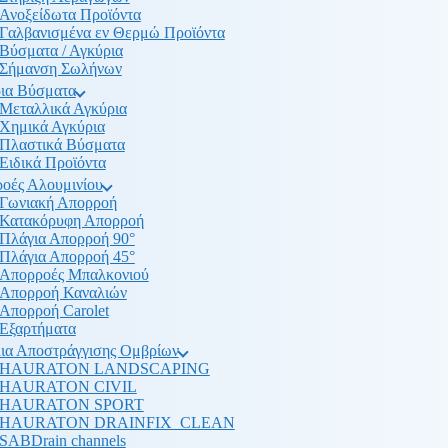
Ανοξείδωτα Προϊόντα
Γαλβανισμένα εν Θερμώ Προϊόντα
Βύσματα / Αγκύρια
Σήμανση Σωλήνων
ια Βύσματα
Μεταλλικά Αγκύρια
Χημικά Αγκύρια
Πλαστικά Βύσματα
Ειδικά Προϊόντα
οές Αλουμινίου
Γωνιακή Απορροή
Κατακόρυφη Απορροή
Πλάγια Απορροή 90°
Πλάγια Απορροή 45°
Απορροές Μπαλκονιού
Απορροή Καναλιών
Απορροή Carolet
Εξαρτήματα
ια Αποστράγγισης Ομβρίων
HAURATON LANDSCAPING
HAURATON CIVIL
HAURATON SPORT
HAURATON DRAINFIX_CLEAN
SABDrain channels