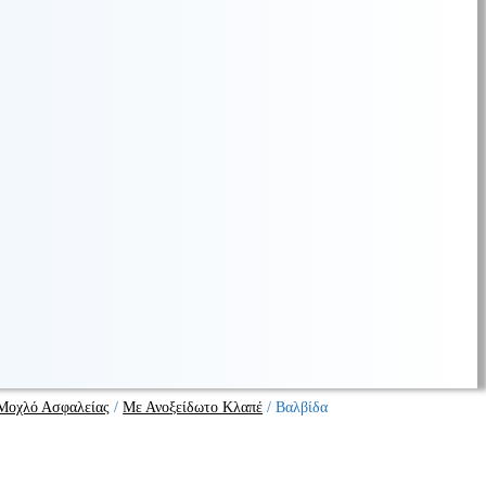
 Μοχλό Ασφαλείας
/
Με Ανοξείδωτο Κλαπέ
/
Βαλβίδα