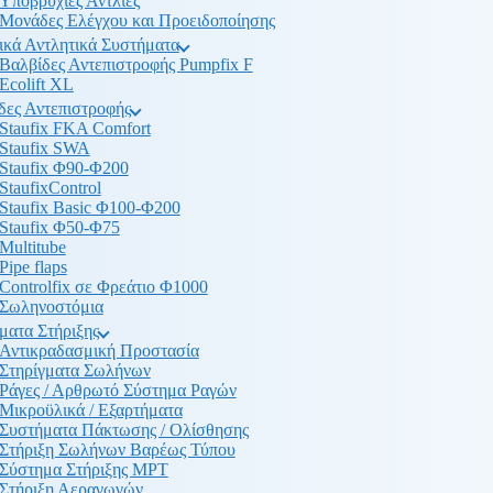
Υποβρύχιες Αντλίες
Μονάδες Ελέγχου και Προειδοποίησης
ικά Αντλητικά Συστήματα
Βαλβίδες Αντεπιστροφής Pumpfix F
Ecolift XL
δες Αντεπιστροφής
Staufix FKA Comfort
Staufix SWA
Staufix Φ90-Φ200
StaufixControl
Staufix Basic Φ100-Φ200
Staufix Φ50-Φ75
Multitube
Pipe flaps
Controlfix σε Φρεάτιο Φ1000
Σωληνοστόμια
ματα Στήριξης
Αντικραδασμική Προστασία
Στηρίγματα Σωλήνων
Ράγες / Αρθρωτό Σύστημα Ραγών
Μικροϋλικά / Εξαρτήματα
Συστήματα Πάκτωσης / Ολίσθησης
Στήριξη Σωλήνων Βαρέως Τύπου
Σύστημα Στήριξης MPT
Στήριξη Αεραγωγών