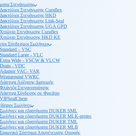
ματα Στεγάνωσης
Δακτύλιοι Στεγάνωσης Curaflex
Δακτύλιοι Στεγάνωσης HKD
Δακτύλιοι Στεγάνωσης Link-Seal
Δακτύλιοι Στεγάνωσης UGA GPD
Χιτώνιο Στεγάνωσης Curaflex
Χιτώνιο Στεγάνωσης HKD KE
κτοι Σύνδεσμοι Σωλήνων
Standard – VSC
Standard Large - VLC
Extra Wide - VSCW & VLCW
Drain - VDC
Adaptor VAC- VAR
Wraparound VWRC
Λάστιχα Αύξησης Διατομής
Φλάντζα Στεγανοποίησης
Λάστιχα Σύνδεσης σε Φρεάτιο
VIPSealChem
ίδηροι Σωλήνες
Σωλήνες και εξαρτήματα DUKER SML
Σωλήνες και εξαρτήματα DUKER MLK-protec
Σωλήνες και εξαρτήματα DUKER TML
Σωλήνες και εξαρτήματα DUKER MLB
Σιφωνικό Σύστημα Αποχέτευσης Οροφής