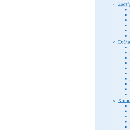
Συστή
Ευέλι
Χυτοσ