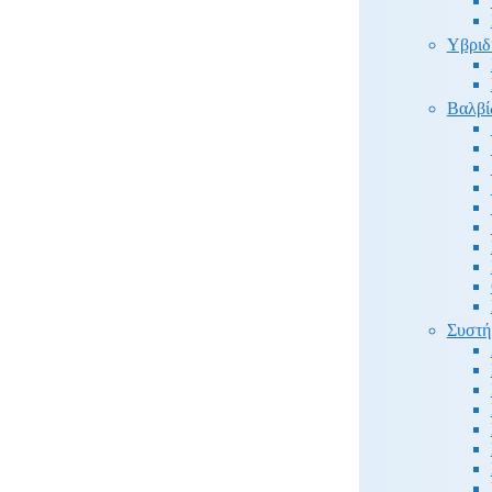
Υβριδ
Βαλβί
Συστή