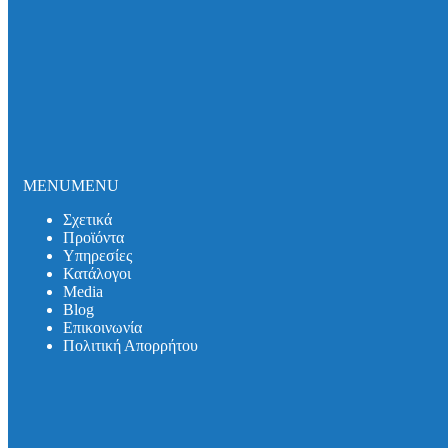
Σωλήνες και εξαρτήματα DUKER SML
Σωλήνες και εξαρτήματα DUKER MLK-protec
Σωλήνες και εξαρτήματα DUKER TML
Σωλήνες και εξαρτήματα DUKER MLB
Σιφωνικό Σύστημα Αποχέτευσης Οροφής
Καλύμματα Φρεατίων
Καλύμματα Πρόσβασης
Θυρίδες Δαπέδου
Συστήματα Μόνωσης Δικτύων
Συστήματα Μόνωσης UNITHERM ISOCOVER
MENU
MENU
Υπηρεσίες
Σχετικά
Υπολογισμός Συστημάτων
Προϊόντα
Αντλητικά Συστήματα
Υπηρεσίες
Λιποσυλλέκτες
Κατάλογοι
Σιφώνια
Media
Κατάλογοι
Βlog
Media
Επικοινωνία
Βlog
Πολιτική Απορρήτου
Λιποσυλλέκτες
Σιφώνια
Αντλητικά Συστήματα
Συστήματα Στήριξης
Επικοινωνία