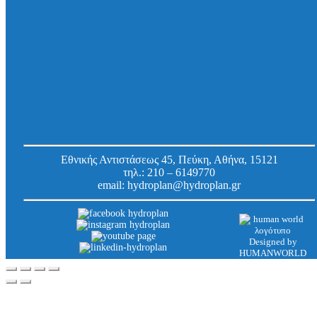
Δακτύλιος στεγάνωσης HKD Domo-NW, για
σωλήνες/καλώδια Φ 108,0 – 110,0 mm DN 150
V2A / EPDM
Κωδ.
801011015020
Εργοστασίου:
Εθνικής Αντιστάσεως 45, Πεύκη, Αθήνα, 15121
τηλ.:
210 – 6149770
email:
hydroplan@hydroplan.gr
Designed by
HUMANWORLD