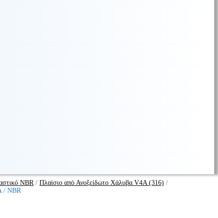
αστικό NBR
/
Πλαίσιο από Ανοξείδωτο Χάλυβα V4A (316)
/
A / NBR