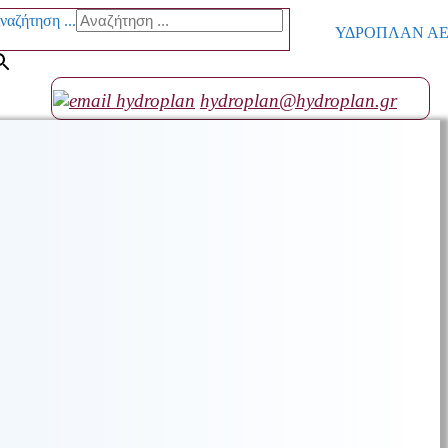
ναζήτηση ...
ΥΔΡΟΠΛΑΝ ΑΕ go
hydroplan@hydroplan.gr