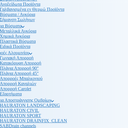
Ανοξείδωτα Προϊόντα
Γαλβανισμένα εν Θερμώ Προϊόντα
Βύσματα / Αγκύρια
Σήμανση Σωλήνων
ια Βύσματα
Μεταλλικά Αγκύρια
Χημικά Αγκύρια
Πλαστικά Βύσματα
Ειδικά Προϊόντα
οές Αλουμινίου
Γωνιακή Απορροή
Κατακόρυφη Απορροή
Πλάγια Απορροή 90°
Πλάγια Απορροή 45°
Απορροές Μπαλκονιού
Απορροή Καναλιών
Απορροή Carolet
Εξαρτήματα
ια Αποστράγγισης Ομβρίων
HAURATON LANDSCAPING
HAURATON CIVIL
HAURATON SPORT
HAURATON DRAINFIX_CLEAN
SABDrain channels