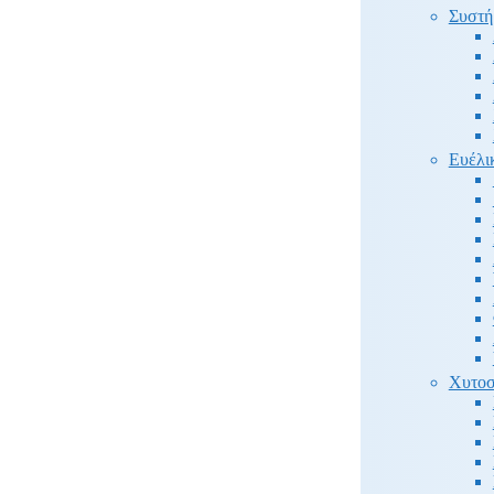
Συστή
Ευέλι
Χυτοσ