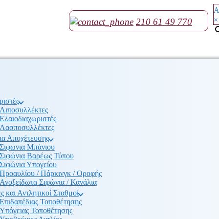
Α
×
210 61 49 770
ριστές
Λιποσυλλέκτες
Ελαιοδιαχωριστές
Λασποσυλλέκτες
ια Αποχέτευσης
Σιφώνια Μπάνιου
Σιφώνια Βαρέως Τύπου
Σιφώνια Υπογείου
Προαυλίου / Πάρκινγκ / Οροφής
Ανοξείδωτα Σιφώνια / Κανάλια
ς και Αντλητικοί Σταθμοί
Επιδαπέδιας Τοποθέτησης
Υπόγειας Τοποθέτησης