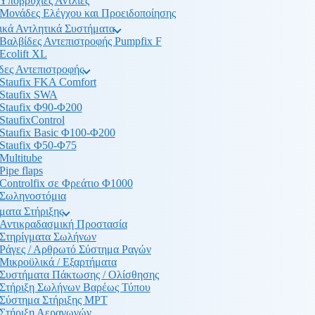
Υποβρύχιες Αντλίες
Μονάδες Ελέγχου και Προειδοποίησης
ικά Αντλητικά Συστήματα
Βαλβίδες Αντεπιστροφής Pumpfix F
Ecolift XL
δες Αντεπιστροφής
Staufix FKA Comfort
Staufix SWA
Staufix Φ90-Φ200
StaufixControl
Staufix Basic Φ100-Φ200
Staufix Φ50-Φ75
Multitube
Pipe flaps
Controlfix σε Φρεάτιο Φ1000
Σωληνοστόμια
ματα Στήριξης
Αντικραδασμική Προστασία
Στηρίγματα Σωλήνων
Ράγες / Αρθρωτό Σύστημα Ραγών
Μικροϋλικά / Εξαρτήματα
Συστήματα Πάκτωσης / Ολίσθησης
Στήριξη Σωλήνων Βαρέως Τύπου
Σύστημα Στήριξης MPT
Στήριξη Αεραγωγών