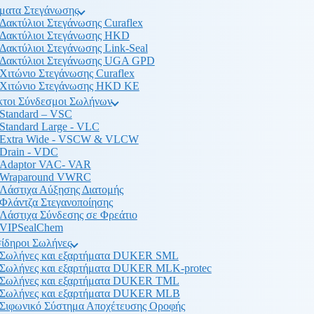
ματα Στεγάνωσης
Δακτύλιοι Στεγάνωσης Curaflex
Δακτύλιοι Στεγάνωσης HKD
Δακτύλιοι Στεγάνωσης Link-Seal
Δακτύλιοι Στεγάνωσης UGA GPD
Χιτώνιο Στεγάνωσης Curaflex
Χιτώνιο Στεγάνωσης HKD KE
κτοι Σύνδεσμοι Σωλήνων
Standard – VSC
Standard Large - VLC
Extra Wide - VSCW & VLCW
Drain - VDC
Adaptor VAC- VAR
Wraparound VWRC
Λάστιχα Αύξησης Διατομής
Φλάντζα Στεγανοποίησης
Λάστιχα Σύνδεσης σε Φρεάτιο
VIPSealChem
ίδηροι Σωλήνες
Σωλήνες και εξαρτήματα DUKER SML
Σωλήνες και εξαρτήματα DUKER MLK-protec
Σωλήνες και εξαρτήματα DUKER TML
Σωλήνες και εξαρτήματα DUKER MLB
Σιφωνικό Σύστημα Αποχέτευσης Οροφής