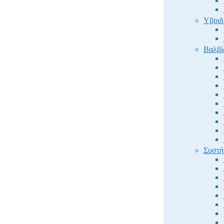
Υβριδ
Βαλβί
Συστή