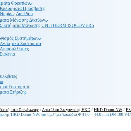
ματα Φρεατίων
Καλύμματα Πρόσβασης
Θυρίδες Δαπέδου
ματα Μόνωσης Δικτύων
Συστήματα Μόνωσης UNITHERM ISOCOVERS
γισμός Συστημάτων
Αντλητικά Συστήματα
Λιποσυλλέκτες
Σιφώνια
υλλέκτες
ια
τικά Συστήματα
ματα Στήριξης
Συστήματα Στεγάνωσης
/
Δακτύλιοι Στεγάνωσης HKD
/
HKD Domo-NW
/
Ελ
άνωσης HKD Domo-NW, για σωλήνες/καλώδια Φ 41,0 – 44,0 mm DN 100 V4