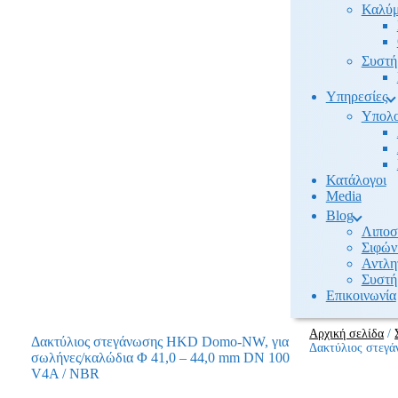
Καλύμ
Συστή
Υπηρεσίες
Υπολο
Κατάλογοι
Media
Βlog
Λιποσ
Σιφών
Αντλη
Συστή
Επικοινωνία
Αρχική σελίδα
/
Δακτύλιος στεγάνωσης HKD Domo-NW, για
Δακτύλιος στεγ
σωλήνες/καλώδια Φ 41,0 – 44,0 mm DN 100
V4A / NBR