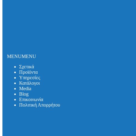
Σωλήνες και εξαρτήματα DUKER SML
Σωλήνες και εξαρτήματα DUKER MLK-protec
Σωλήνες και εξαρτήματα DUKER TML
Σωλήνες και εξαρτήματα DUKER MLB
Σιφωνικό Σύστημα Αποχέτευσης Οροφής
Καλύμματα Φρεατίων
Καλύμματα Πρόσβασης
Θυρίδες Δαπέδου
Συστήματα Μόνωσης Δικτύων
Συστήματα Μόνωσης UNITHERM ISOCOVER
MENU
MENU
Υπηρεσίες
Σχετικά
Υπολογισμός Συστημάτων
Προϊόντα
Αντλητικά Συστήματα
Υπηρεσίες
Λιποσυλλέκτες
Κατάλογοι
Σιφώνια
Media
Κατάλογοι
Βlog
Media
Επικοινωνία
Βlog
Πολιτική Απορρήτου
Λιποσυλλέκτες
Σιφώνια
Αντλητικά Συστήματα
Συστήματα Στήριξης
Επικοινωνία