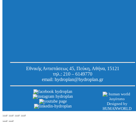
Δακτύλιος στεγάνωσης HKD Domo-DW, για
σωλήνες/καλώδια Φ 76,0 – 77,0 mm DN 125
V2A / EPDM
Κωδ.
803007612520
Εργοστασίου:
Εθνικής Αντιστάσεως 45, Πεύκη, Αθήνα, 15121
τηλ.:
210 – 6149770
email:
hydroplan@hydroplan.gr
Designed by
HUMANWORLD