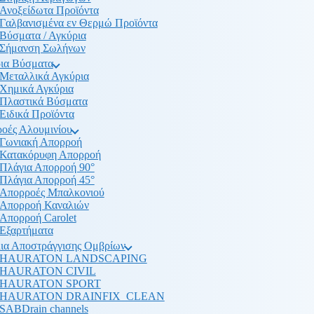
Ανοξείδωτα Προϊόντα
Γαλβανισμένα εν Θερμώ Προϊόντα
Βύσματα / Αγκύρια
Σήμανση Σωλήνων
ια Βύσματα
Μεταλλικά Αγκύρια
Χημικά Αγκύρια
Πλαστικά Βύσματα
Ειδικά Προϊόντα
οές Αλουμινίου
Γωνιακή Απορροή
Κατακόρυφη Απορροή
Πλάγια Απορροή 90°
Πλάγια Απορροή 45°
Απορροές Μπαλκονιού
Απορροή Καναλιών
Απορροή Carolet
Εξαρτήματα
ια Αποστράγγισης Ομβρίων
HAURATON LANDSCAPING
HAURATON CIVIL
HAURATON SPORT
HAURATON DRAINFIX_CLEAN
SABDrain channels