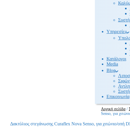
Καλύμ
Συστή
Υπηρεσίες
Υπολο
Κατάλογοι
Media
Βlog
Λιποσ
Σιφών
Αντλη
Συστή
Επικοινωνία
Αρχική σελίδα
/
Senso, για χιτώ
Δακτύλιος στεγάνωσης Curaflex Nova Senso, για χιτώνιο/οπή 