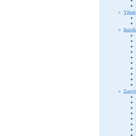
Υβριδ
Βαλβί
Συστή