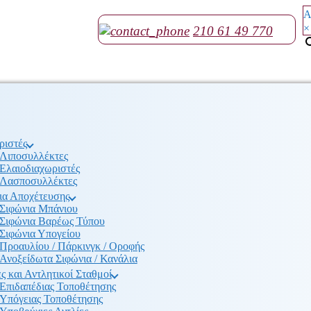
Α
×
210 61 49 770
ριστές
Λιποσυλλέκτες
Ελαιοδιαχωριστές
Λασποσυλλέκτες
ια Αποχέτευσης
Σιφώνια Μπάνιου
Σιφώνια Βαρέως Τύπου
Σιφώνια Υπογείου
Προαυλίου / Πάρκινγκ / Οροφής
Ανοξείδωτα Σιφώνια / Κανάλια
ς και Αντλητικοί Σταθμοί
Επιδαπέδιας Τοποθέτησης
Υπόγειας Τοποθέτησης