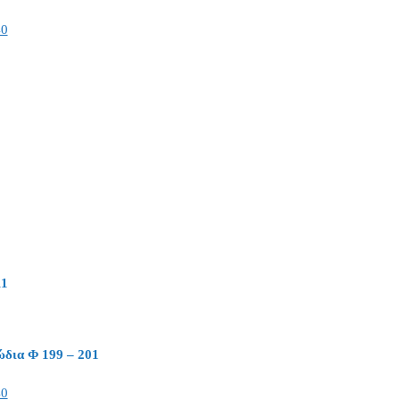
40
11
ώδια Φ 199 – 201
40