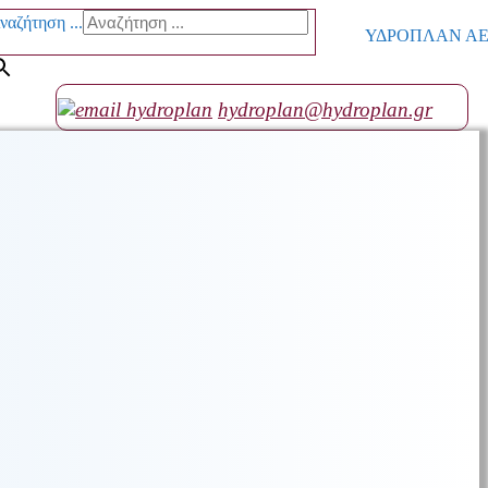
ναζήτηση ...
ΥΔΡΟΠΛΑΝ ΑΕ go
hydroplan@hydroplan.gr