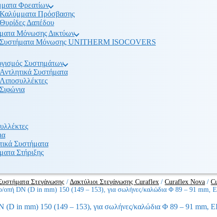
ματα Φρεατίων
Καλύμματα Πρόσβασης
Θυρίδες Δαπέδου
ματα Μόνωσης Δικτύων
Συστήματα Μόνωσης UNITHERM ISOCOVERS
γισμός Συστημάτων
Αντλητικά Συστήματα
Λιποσυλλέκτες
Σιφώνια
υλλέκτες
ια
τικά Συστήματα
ματα Στήριξης
Συστήματα Στεγάνωσης
/
Δακτύλιοι Στεγάνωσης Curaflex
/
Curaflex Nova
/
Cu
νιο/οπή DN (D in mm) 150 (149 – 153), για σωλήνες/καλώδια Φ 89 – 91 mm,
DN (D in mm) 150 (149 – 153), για σωλήνες/καλώδια Φ 89 – 91 mm,