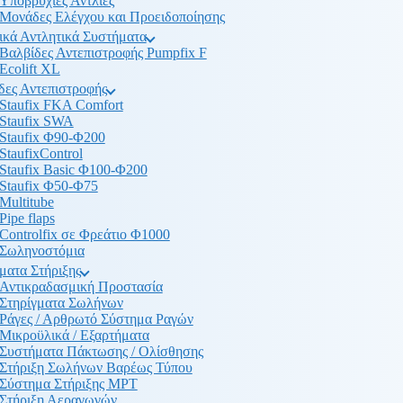
Υποβρύχιες Αντλίες
Μονάδες Ελέγχου και Προειδοποίησης
ικά Αντλητικά Συστήματα
Βαλβίδες Αντεπιστροφής Pumpfix F
Ecolift XL
δες Αντεπιστροφής
Staufix FKA Comfort
Staufix SWA
Staufix Φ90-Φ200
StaufixControl
Staufix Basic Φ100-Φ200
Staufix Φ50-Φ75
Multitube
Pipe flaps
Controlfix σε Φρεάτιο Φ1000
Σωληνοστόμια
ματα Στήριξης
Αντικραδασμική Προστασία
Στηρίγματα Σωλήνων
Ράγες / Αρθρωτό Σύστημα Ραγών
Μικροϋλικά / Εξαρτήματα
Συστήματα Πάκτωσης / Ολίσθησης
Στήριξη Σωλήνων Βαρέως Τύπου
Σύστημα Στήριξης MPT
Στήριξη Αεραγωγών