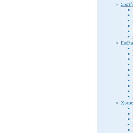
Συστή
Ευέλι
Χυτοσ