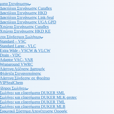
ματα Στεγάνωσης
Δακτύλιοι Στεγάνωσης Curaflex
Δακτύλιοι Στεγάνωσης HKD
Δακτύλιοι Στεγάνωσης Link-Seal
Δακτύλιοι Στεγάνωσης UGA GPD
Χιτώνιο Στεγάνωσης Curaflex
Χιτώνιο Στεγάνωσης HKD KE
κτοι Σύνδεσμοι Σωλήνων
Standard – VSC
Standard Large - VLC
Extra Wide - VSCW & VLCW
Drain - VDC
Adaptor VAC- VAR
Wraparound VWRC
Λάστιχα Αύξησης Διατομής
Φλάντζα Στεγανοποίησης
Λάστιχα Σύνδεσης σε Φρεάτιο
VIPSealChem
ίδηροι Σωλήνες
Σωλήνες και εξαρτήματα DUKER SML
Σωλήνες και εξαρτήματα DUKER MLK-protec
Σωλήνες και εξαρτήματα DUKER TML
Σωλήνες και εξαρτήματα DUKER MLB
Σιφωνικό Σύστημα Αποχέτευσης Οροφής