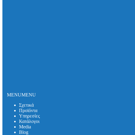
Σωλήνες και εξαρτήματα DUKER SML
Σωλήνες και εξαρτήματα DUKER MLK-protec
Σωλήνες και εξαρτήματα DUKER TML
Σωλήνες και εξαρτήματα DUKER MLB
Σιφωνικό Σύστημα Αποχέτευσης Οροφής
Καλύμματα Φρεατίων
Καλύμματα Πρόσβασης
Θυρίδες Δαπέδου
Συστήματα Μόνωσης Δικτύων
Συστήματα Μόνωσης UNITHERM ISOCOVER
Υπηρεσίες
Υπολογισμός Συστημάτων
Αντλητικά Συστήματα
Λιποσυλλέκτες
Σιφώνια
Κατάλογοι
MENU
MENU
Media
Βlog
Σχετικά
Λιποσυλλέκτες
Προϊόντα
Σιφώνια
Υπηρεσίες
Αντλητικά Συστήματα
Κατάλογοι
Συστήματα Στήριξης
Media
Επικοινωνία
Βlog