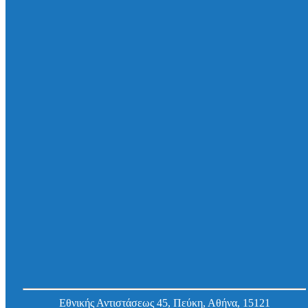
(inox 316)/EPDM
Κωδ.
101AM1250140
Εργοστασίου:
Δακτύλιος στεγάνωσης Curaflex A/M, για
χιτώνιο/οπή DN (D in mm) 200 (199 – 204) , για
σωλήνες/καλώδια Φ 1 – 4, Φ (40 – 69) mm, V4A
(inox 316)/EPDM
Κωδ.
101AM2000140
Εργοστασίου:
Εθνικής Αντιστάσεως 45, Πεύκη, Αθήνα, 15121