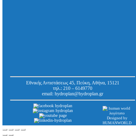
Δακτύλιος στεγάνωσης Link-Seal BC EPDM, για
εγκατάσταση σε χιτώνιο/οπή DN 150, με
γαλβανιζέ βίδες, για πλαστικούς σωλήνες Φ 63
mm
Κωδ.
650006315004
Εργοστασίου:
Εθνικής Αντιστάσεως 45, Πεύκη, Αθήνα, 15121
τηλ.:
210 – 6149770
email:
hydroplan@hydroplan.gr
Designed by
HUMANWORLD