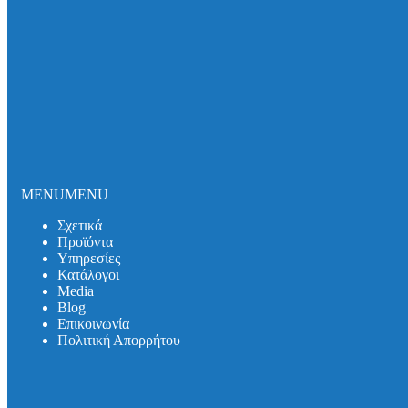
Σωλήνες και εξαρτήματα DUKER SML
Σωλήνες και εξαρτήματα DUKER MLK-protec
Σωλήνες και εξαρτήματα DUKER TML
Σωλήνες και εξαρτήματα DUKER MLB
Σιφωνικό Σύστημα Αποχέτευσης Οροφής
Καλύμματα Φρεατίων
Καλύμματα Πρόσβασης
Θυρίδες Δαπέδου
Συστήματα Μόνωσης Δικτύων
Συστήματα Μόνωσης UNITHERM ISOCOVER
Υπηρεσίες
MENU
MENU
Υπολογισμός Συστημάτων
Αντλητικά Συστήματα
Σχετικά
Λιποσυλλέκτες
Προϊόντα
Σιφώνια
Υπηρεσίες
Κατάλογοι
Κατάλογοι
Media
Media
Βlog
Βlog
Επικοινωνία
Λιποσυλλέκτες
Πολιτική Απορρήτου
Σιφώνια
Αντλητικά Συστήματα
Συστήματα Στήριξης
Επικοινωνία