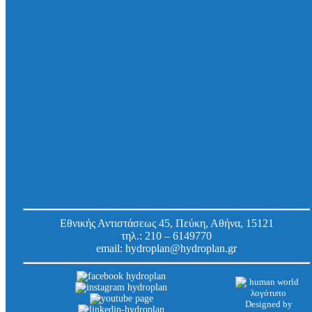
Σιφώνι Ferrofix χαμηλού ύψους με οσμοπαγίδα,
με τηλεσκοπική επέκταση System 200, με
σχάρα απορροής, σχισμών 200×200 mm, με
πλάγια έξοδο Φ110, M125
Κωδ.
142026.30
Εργοστασίου:
Εθνικής Αντιστάσεως 45, Πεύκη, Αθήνα, 15121
τηλ.:
210 – 6149770
email:
hydroplan@hydroplan.gr
Designed by