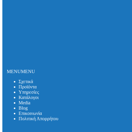
Σωλήνες και εξαρτήματα DUKER SML
Σωλήνες και εξαρτήματα DUKER MLK-protec
Σωλήνες και εξαρτήματα DUKER TML
Σωλήνες και εξαρτήματα DUKER MLB
Σιφωνικό Σύστημα Αποχέτευσης Οροφής
Καλύμματα Φρεατίων
Καλύμματα Πρόσβασης
Θυρίδες Δαπέδου
Συστήματα Μόνωσης Δικτύων
Συστήματα Μόνωσης UNITHERM ISOCOVER
Υπηρεσίες
Υπολογισμός Συστημάτων
MENU
MENU
Αντλητικά Συστήματα
Λιποσυλλέκτες
Σχετικά
Σιφώνια
Προϊόντα
Κατάλογοι
Υπηρεσίες
Media
Κατάλογοι
Βlog
Media
Λιποσυλλέκτες
Βlog
Σιφώνια
Επικοινωνία
Αντλητικά Συστήματα
Πολιτική Απορρήτου
Συστήματα Στήριξης
Επικοινωνία