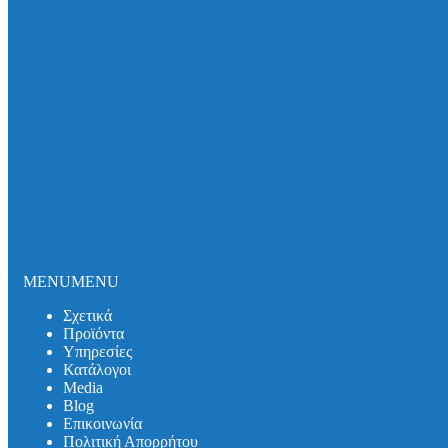
Σωλήνες και εξαρτήματα DUKER SML
Σωλήνες και εξαρτήματα DUKER MLK-protec
Σωλήνες και εξαρτήματα DUKER TML
Σωλήνες και εξαρτήματα DUKER MLB
Σιφωνικό Σύστημα Αποχέτευσης Οροφής
Καλύμματα Φρεατίων
Καλύμματα Πρόσβασης
Θυρίδες Δαπέδου
Συστήματα Μόνωσης Δικτύων
Συστήματα Μόνωσης UNITHERM ISOCOVER
Υπηρεσίες
Υπολογισμός Συστημάτων
Αντλητικά Συστήματα
Λιποσυλλέκτες
MENU
MENU
Σιφώνια
Κατάλογοι
Σχετικά
Media
Προϊόντα
Βlog
Υπηρεσίες
Λιποσυλλέκτες
Κατάλογοι
Σιφώνια
Media
Αντλητικά Συστήματα
Βlog
Συστήματα Στήριξης
Επικοινωνία
Επικοινωνία
Πολιτική Απορρήτου