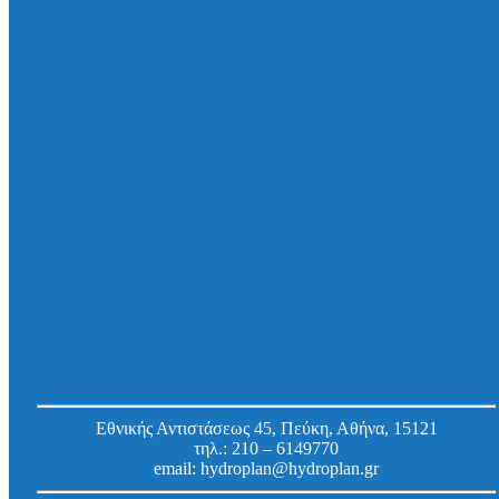
Σύνδεσμος σωλήνων με σημαντική διαφορά
στην εξωτερική διάμετρο Adaptor Couplings
(VAC), πλάτους 150mm, για σύνδεση σωλήνων
εξωτερικής διαμέτρου 265 – 290/ 210 – 235mm
Κωδ.
VAC2907
Εργοστασίου:
Εθνικής Αντιστάσεως 45, Πεύκη, Αθήνα, 15121
τηλ.:
210 – 6149770
email:
hydroplan@hydroplan.gr