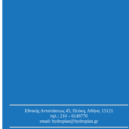
Σύνδεσμος σωλήνων με σημαντική διαφορά
στην εξωτερική διάμετρο Adaptor Couplings
(VAC), πλάτους 165mm, για σύνδεση σωλήνων
εξωτερικής διαμέτρου 395 – 420/ 265 – 290mm
Κωδ.
VAC4209
Εργοστασίου:
Εθνικής Αντιστάσεως 45, Πεύκη, Αθήνα, 15121
τηλ.:
210 – 6149770
email:
hydroplan@hydroplan.gr