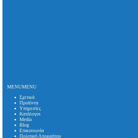
Σωλήνες και εξαρτήματα DUKER SML
Σωλήνες και εξαρτήματα DUKER MLK-protec
Σωλήνες και εξαρτήματα DUKER TML
Σωλήνες και εξαρτήματα DUKER MLB
Σιφωνικό Σύστημα Αποχέτευσης Οροφής
Καλύμματα Φρεατίων
Καλύμματα Πρόσβασης
Θυρίδες Δαπέδου
Συστήματα Μόνωσης Δικτύων
Συστήματα Μόνωσης UNITHERM ISOCOVER
Υπηρεσίες
Υπολογισμός Συστημάτων
Αντλητικά Συστήματα
Λιποσυλλέκτες
MENU
MENU
Σιφώνια
Κατάλογοι
Σχετικά
Media
Προϊόντα
Βlog
Υπηρεσίες
Λιποσυλλέκτες
Κατάλογοι
Σιφώνια
Media
Αντλητικά Συστήματα
Βlog
Συστήματα Στήριξης
Επικοινωνία
Επικοινωνία
Πολιτική Απορρήτου