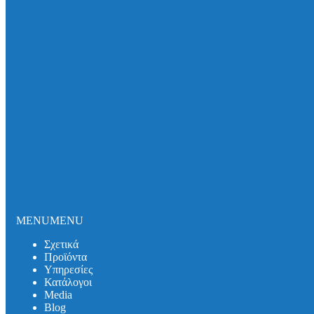
Σωλήνες και εξαρτήματα DUKER SML
Σωλήνες και εξαρτήματα DUKER MLK-protec
Σωλήνες και εξαρτήματα DUKER TML
Σωλήνες και εξαρτήματα DUKER MLB
Σιφωνικό Σύστημα Αποχέτευσης Οροφής
Καλύμματα Φρεατίων
Καλύμματα Πρόσβασης
Θυρίδες Δαπέδου
Συστήματα Μόνωσης Δικτύων
Συστήματα Μόνωσης UNITHERM ISOCOVER
Υπηρεσίες
Υπολογισμός Συστημάτων
Αντλητικά Συστήματα
Λιποσυλλέκτες
Σιφώνια
Κατάλογοι
MENU
MENU
Media
Βlog
Σχετικά
Λιποσυλλέκτες
Προϊόντα
Σιφώνια
Υπηρεσίες
Αντλητικά Συστήματα
Κατάλογοι
Συστήματα Στήριξης
Media
Επικοινωνία
Βlog