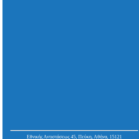
(inox 316)/EPDM
Κωδ.
101AM0500140
Εργοστασίου:
Δακτύλιος στεγάνωσης Curaflex A/M, για
χιτώνιο/οπή DN (D in mm) 80 (79 – 83), για
σωλήνες/καλώδια Φ 1 – 7, Φ (1 – 16) mm, V4A
(inox 316)/EPDM
Κωδ.
101AM0800240
Εργοστασίου:
Εθνικής Αντιστάσεως 45, Πεύκη, Αθήνα, 15121